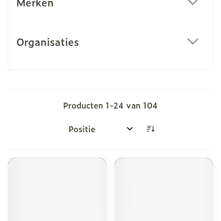
Merken
filter
Organisaties
filter
Producten
1
-
24
van
104
Sorteer op: