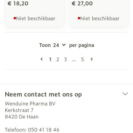
€ 18,20
€ 27,00
Niet beschikbaar
Niet beschikbaar
Toon
per pagina
Pagina's
U lees momenteel pagina
Pagina
Pagina
Pagina
1
2
3
...
5
Neem contact met ons op
Wenduine Pharma BV
Kerkstraat 7
8420
De Haan
Telefoon:
050 41 18 46