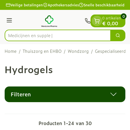
Dia 1 van 1
Ga naar de inhoud
Veilige betalingen
Apothekersadvies
Snelle beschikbaarheid
0
0 artikelen
Menu
€ 0,00
Medi
Zoek
Product, merk, categorie...
Home
/
Thuiszorg en EHBO
/
Wondzorg
/
Gespecialiseerd
Hydrogels
Filteren
Producten
1
-
24
van
30