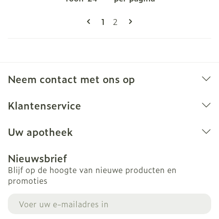
Pagina's
U lees momenteel pagina
Pagina
1
2
Neem contact met ons op
Klantenservice
Uw apotheek
Nieuwsbrief
Blijf op de hoogte van nieuwe producten en
promoties
E-mail adres