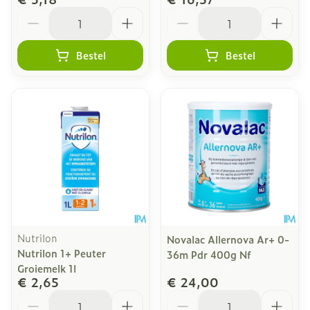
Aantal
Aantal
Bestel
Bestel
Nutrilon
Novalac Allernova Ar+ 0-
Nutrilon 1+ Peuter
36m Pdr 400g Nf
Groiemelk 1l
€ 2,65
€ 24,00
Aantal
Aantal