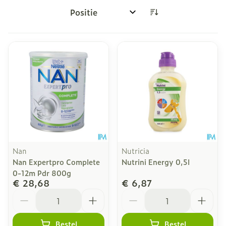
Sorteer op:
Nan
Nutricia
Nan Expertpro Complete
Nutrini Energy 0,5l
0-12m Pdr 800g
€ 28,68
€ 6,87
Aantal
Aantal
Bestel
Bestel