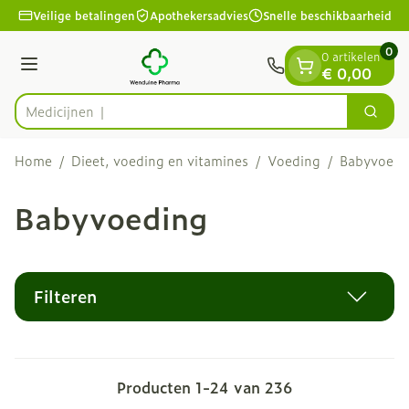
Dia 1 van 1
Ga naar de inhoud
Veilige betalingen
Apothekersadvies
Snelle beschikbaarheid
0
0 artikelen
Menu
€ 0,00
Zoek
Product, merk, categorie...
Home
/
Dieet, voeding en vitamines
/
Voeding
/
Babyvoedi
Babyvoeding
Filteren
Producten
1
-
24
van
236