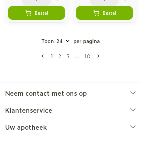
Bestel
Bestel
Toon
per pagina
Pagina's
U lees momenteel pagina
Pagina
Pagina
Pagina
1
2
3
...
10
Neem contact met ons op
Klantenservice
Uw apotheek