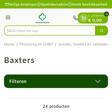
Dia 1 van 1
Ga naar de inhoud
Veilige betalingen
Apothekersadvies
Snelle beschikbaarheid
0
0 artikelen
Menu
€ 0,00
Zoek
Product, merk, categorie...
Home
/
Thuiszorg en EHBO
/
Sondes, baxters en catheters
/
Baxters
Filteren
24
producten