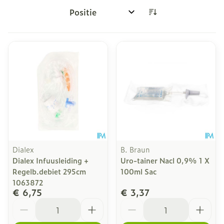
Sorteer op:
Dialex
B. Braun
Dialex Infuusleiding +
Uro-tainer Nacl 0,9% 1 X
Regelb.debiet 295cm
100ml Sac
1063872
€ 6,75
€ 3,37
Aantal
Aantal