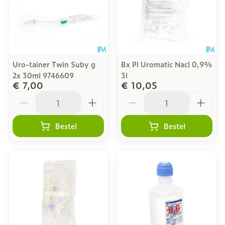
Uro-tainer Twin Suby g
Bx Pl Uromatic Nacl 0,9%
2x 30ml 9746609
3l
€ 7,00
€ 10,05
Aantal
Aantal
Bestel
Bestel