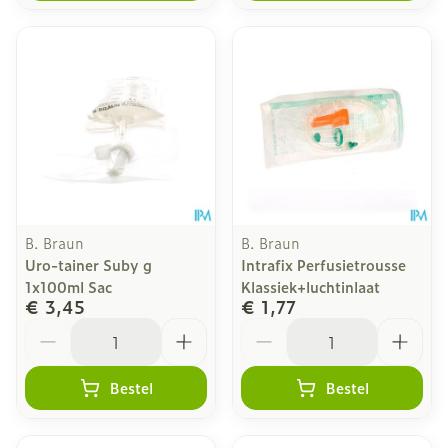
B. Braun
B. Braun
Uro-tainer Suby g
Intrafix Perfusietrousse
1x100ml Sac
Klassiek+luchtinlaat
€ 3,45
€ 1,77
Aantal
Aantal
Bestel
Bestel