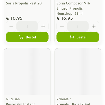
Soria Propolis Past 20
Soria Composor N16
Sinusol Propolis
Neusdrup. 25ml
€ 10,95
€ 16,95
Aantal
Aantal
Bestel
Bestel
Nutrisan
Primalair
Respicalm Instant
Primalair Kids 120ml