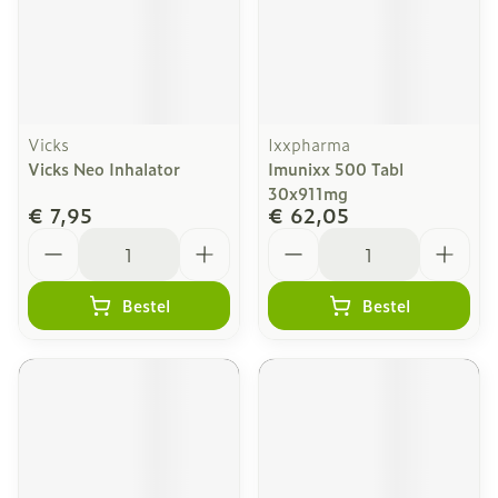
Vicks
Ixxpharma
Vicks Neo Inhalator
Imunixx 500 Tabl
30x911mg
€ 7,95
€ 62,05
Aantal
Aantal
Bestel
Bestel