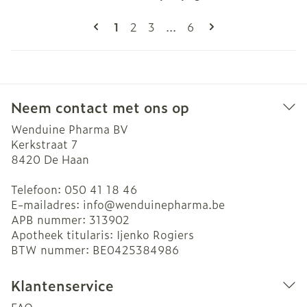
Pagina's
U lees momenteel pagina
Pagina
Pagina
Pagina
1
2
3
...
6
Neem contact met ons op
Wenduine Pharma BV
Kerkstraat 7
8420
De Haan
Telefoon:
050 41 18 46
E-mailadres:
info@
wenduinepharma.be
APB nummer:
313902
Apotheek titularis:
Ijenko Rogiers
BTW nummer:
BE0425384986
Klantenservice