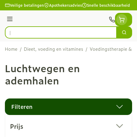
Ga naar de inhoud
Veilige betalingen
Apothekersadvies
Snelle beschikbaarheid
Menu
Zoek
Product, merk, categorie...
Home
/
Dieet, voeding en vitamines
/
Voedingstherapie & we
Luchtwegen en
ademhalen
Filteren
Doorgaan naar productlijst
Prijs
filter