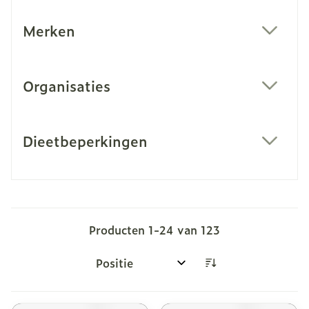
Merken
filter
Organisaties
filter
Dieetbeperkingen
filter
Producten
1
-
24
van
123
Sorteer op: