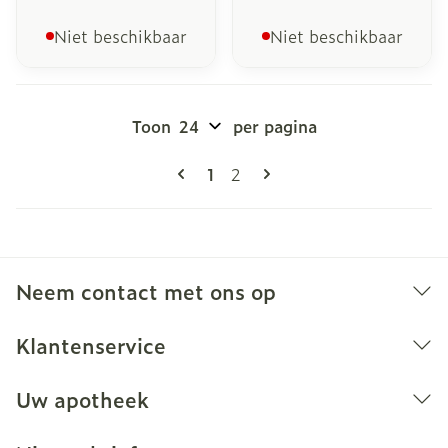
Niet beschikbaar
Niet beschikbaar
Toon
per pagina
Pagina's
U lees momenteel pagina
Pagina
1
2
Neem contact met ons op
Klantenservice
Uw apotheek