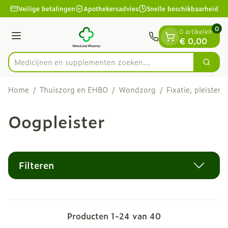
Dia 1 van 1
Ga naar de inhoud
Veilige betalingen
Apothekersadvies
Snelle beschikbaarheid
0
0 artikelen
Menu
€ 0,00
Medicijnen en supplementen z
Zoek
Product, merk, categorie...
Home
/
Thuiszorg en EHBO
/
Wondzorg
/
Fixatie, pleisters
Oogpleister
Filteren
Producten
1
-
24
van
40