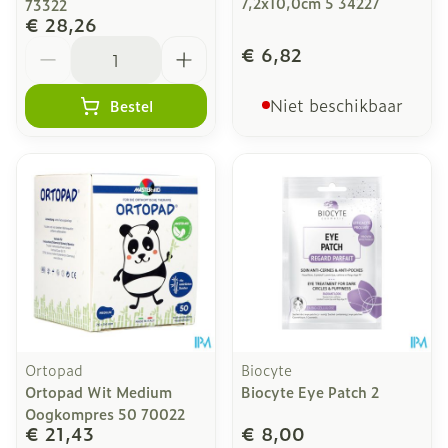
7,2x10,0cm 5 34227
73322
€ 28,26
Aantal
€ 6,82
Niet beschikbaar
Bestel
Ortopad
Biocyte
Ortopad Wit Medium
Biocyte Eye Patch 2
Oogkompres 50 70022
€ 21,43
€ 8,00