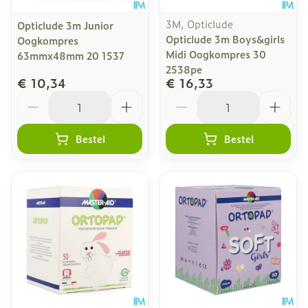
3M, Opticlude
Opticlude 3m Junior
Opticlude 3m Boys&girls
Oogkompres
Midi Oogkompres 30
63mmx48mm 20 1537
2538pe
€ 10,34
€ 16,33
Aantal
Aantal
Bestel
Bestel