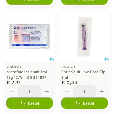
Embecta
Nutricia
Microfine Ins.spuit 1ml
Enfit Spuit Low Dose Tip
29g 12,7mm10 324827
5ml
€ 2,31
€ 0,44
Aantal
Aantal
Bestel
Bestel