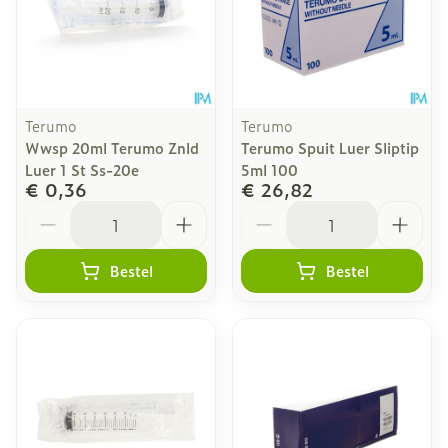
Terumo
Terumo
Wwsp 20ml Terumo Znld
Terumo Spuit Luer Sliptip
Luer 1 St Ss-20e
5ml 100
€ 0,36
€ 26,82
Aantal
Aantal
Bestel
Bestel