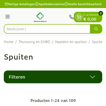
Dia 1 van 1
Ga naar de inhoud
Veilige betalingen
Apothekersadvies
Snelle beschikbaarheid
0
0 artikelen
Menu
€ 0,00
Zoek
Product, merk, categorie...
Home
/
Thuiszorg en EHBO
/
Naalden en spuiten
/
Spuiten
Spuiten
Filteren
Producten
1
-
24
van
109