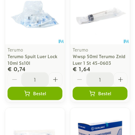
Terumo
Terumo
Terumo Spuit Luer Lock
Wwsp 50ml Terumo Znld
10ml Ss10l
Luer 1 St 45-0603
€ 0,74
€ 1,64
Aantal
Aantal
Bestel
Bestel