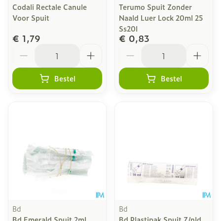
Codali Rectale Canule
Terumo Spuit Zonder
Voor Spuit
Naald Luer Lock 20ml 25
Ss20l
€ 1,79
€ 0,83
Aantal
Aantal
Bestel
Bestel
Bd
Bd
Bd Emerald Spuit 2ml
Bd Plastipak Spuit Z/nld