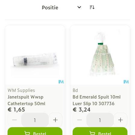
Sorteer op:
WM Supplies
Bd
Janetspuit Wwsp
Bd Emerald Spuit 10ml
Cathetertop 50ml
Luer Slip 10 307736
€ 1,65
€ 3,24
Aantal
Aantal
Bestel
Bestel