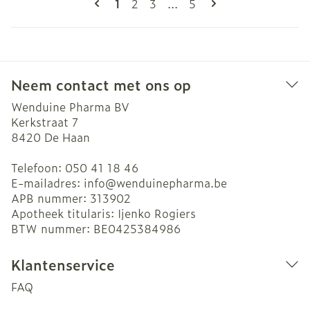
U lees momenteel pagina
Pagina
Pagina
Pagina
1
2
3
...
5
Neem contact met ons op
Wenduine Pharma BV
Kerkstraat 7
8420
De Haan
Telefoon:
050 41 18 46
E-mailadres:
info@
wenduinepharma.be
APB nummer:
313902
Apotheek titularis:
Ijenko Rogiers
BTW nummer:
BE0425384986
Klantenservice
FAQ