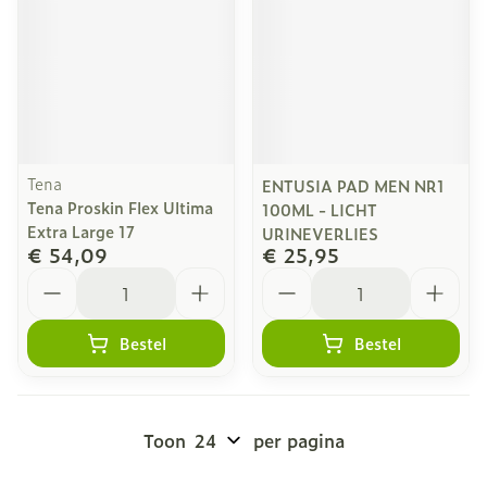
Tena
ENTUSIA PAD MEN NR1
Tena Proskin Flex Ultima
100ML - LICHT
Extra Large 17
URINEVERLIES
€ 54,09
€ 25,95
Aantal
Aantal
Bestel
Bestel
Toon
per pagina
Pagina's