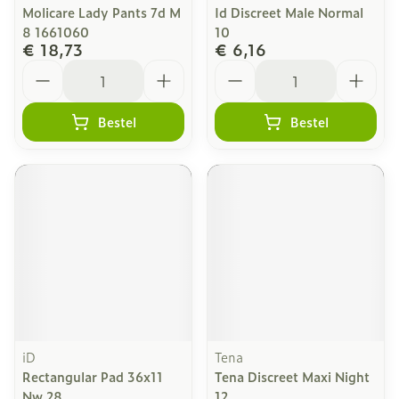
Molicare Lady Pants 7d M
Id Discreet Male Normal
8 1661060
10
€ 18,73
€ 6,16
Aantal
Aantal
Bestel
Bestel
iD
Tena
Rectangular Pad 36x11
Tena Discreet Maxi Night
Nw 28
12