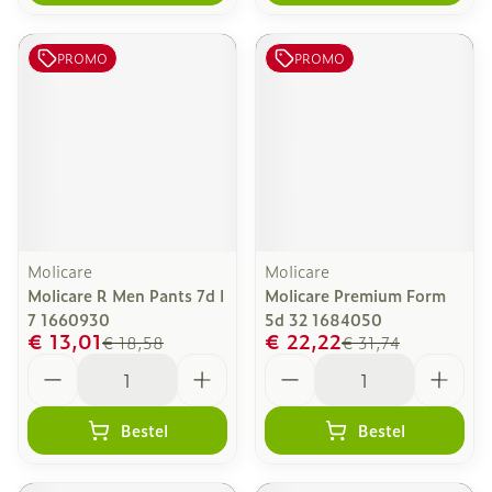
PROMO
PROMO
Molicare
Molicare
Molicare R Men Pants 7d l
Molicare Premium Form
7 1660930
5d 32 1684050
€ 13,01
€ 22,22
€ 18,58
€ 31,74
Aantal
Aantal
Bestel
Bestel