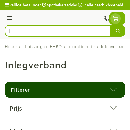
Ga naar de inhoud
Veilige betalingen
Apothekersadvies
Snelle beschikbaarheid
Menu
Zoek
Product, merk, categorie...
Home
/
Thuiszorg en EHBO
/
Incontinentie
/
Inlegverband
Inlegverband
Filteren
Doorgaan naar productlijst
Prijs
filter