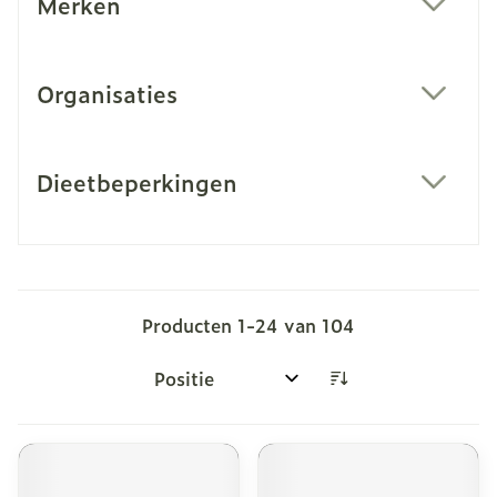
Merken
filter
Organisaties
filter
Dieetbeperkingen
filter
Producten
1
-
24
van
104
Sorteer op: