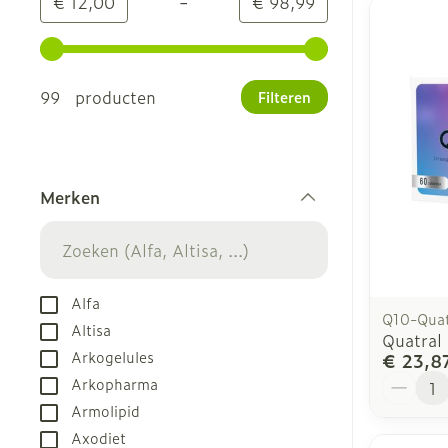
-
Minimumwaarde
Maximale waarde
€ 12,00
€ 98,99
Gebruik de pijltjestoetsen links en rechts om de m
99 producten
Filteren
Merken
filter
Alfa
Q10-Quat
Altisa
Quatral
Arkogelules
€ 23,8
Aantal
Arkopharma
Armolipid
Axodiet