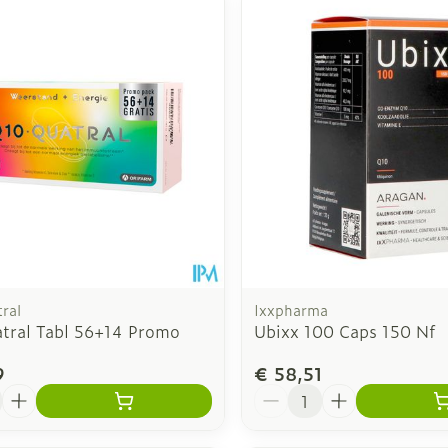
ral
Ixxpharma
tral Tabl 56+14 Promo
Ubixx 100 Caps 150 Nf
9
€ 58,51
Aantal