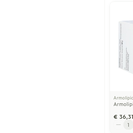
Armolipi
Armolip
€ 36,3
Aantal