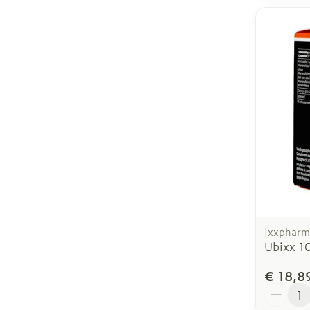
Ixxpharm
Ubixx 1
€ 18,8
Aantal