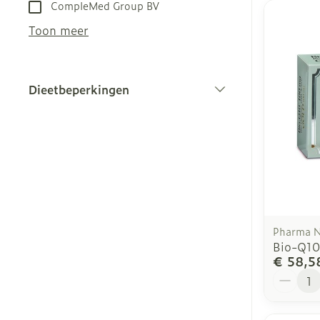
CompleMed Group BV
Toon meer
Dieetbeperkingen
filter
Pharma 
Bio-Q10
€ 58,5
Aantal