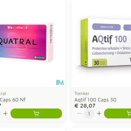
inimale en maximale prijswaarden aan te passen.
ral
Trenker
 Caps 60 Nf
Aqtif 100 Caps 30
7
€ 28,07
Aantal