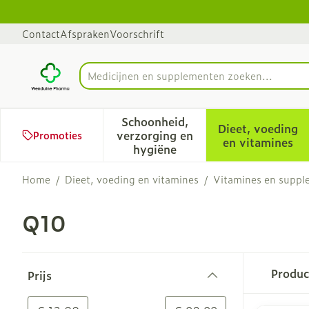
Ga naar de inhoud
Dia 1 van 1
Contact
Afspraken
Voorschrift
Product, merk, categorie...
Schoonheid,
Dieet, voeding
verzorging en
Promoties
Toon submenu voor Schoonhe
Toon sub
en vitamines
hygiëne
Home
/
Dieet, voeding en vitamines
/
Vitamines en supp
Q10
Doorgaan naar productlijst
Produ
Prijs
filter