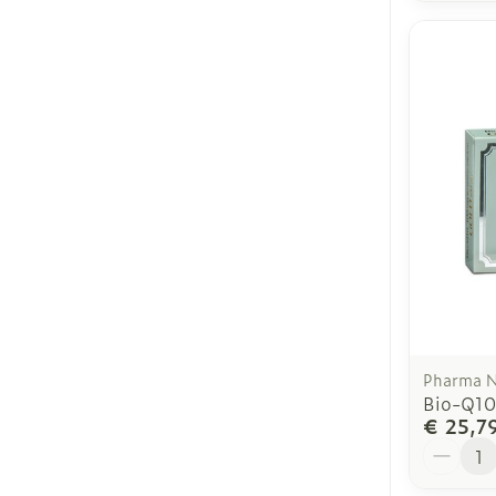
Pharma 
Bio-Q10
€ 25,7
Aantal