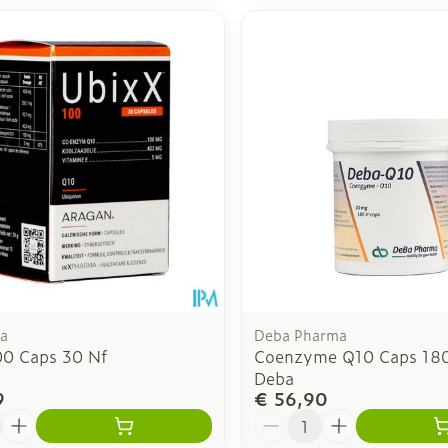
a
Deba Pharma
00 Caps 30 Nf
Coenzyme Q10 Caps 1
Deba
9
€ 56,90
Aantal