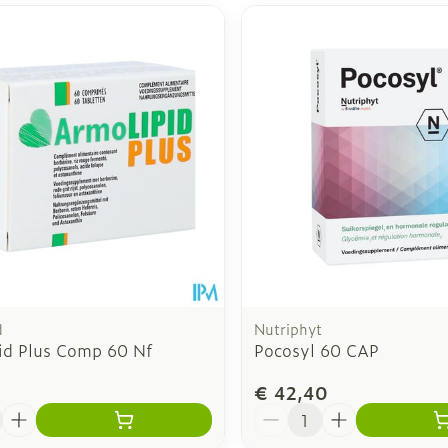
d
Nutriphyt
id Plus Comp 60 Nf
Pocosyl 60 CAP
1
€ 42,40
Aantal