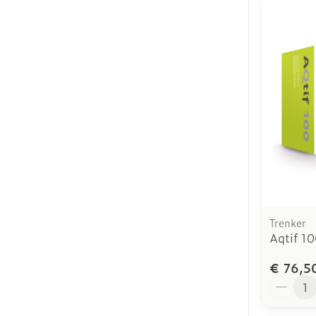
Trenker
Aqtif 1
€ 76,5
Aantal