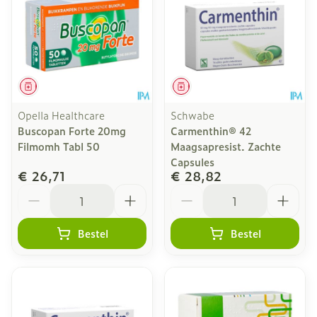
Geneesmiddel
Geneesmiddel
Opella Healthcare
Schwabe
Buscopan Forte 20mg
Carmenthin® 42
Filmomh Tabl 50
Maagsapresist. Zachte
Capsules
€ 26,71
€ 28,82
Aantal
Aantal
Bestel
Bestel