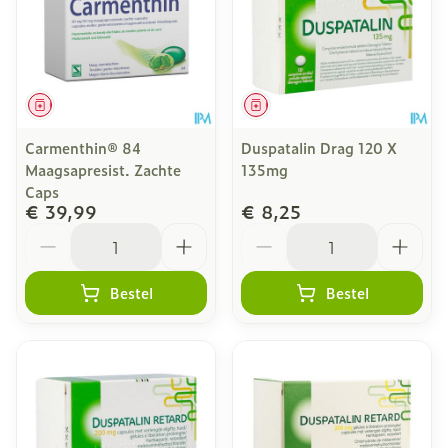
Geneesmiddel
Geneesmiddel
Carmenthin® 84
Duspatalin Drag 120 X
Maagsapresist. Zachte
135mg
Caps
€ 39,99
€ 8,25
Aantal
Aantal
Bestel
Bestel