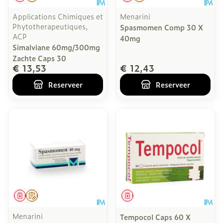
Applications Chimiques et
Menarini
Phytotherapeutiques,
Spasmomen Comp 30 X
ACP
40mg
Simalviane 60mg/300mg
Zachte Caps 30
€ 13,53
€ 12,43
Reserveer
Reserveer
Geneesmiddel
Op voorschrift
Geneesmiddel
Menarini
Tempocol Caps 60 X