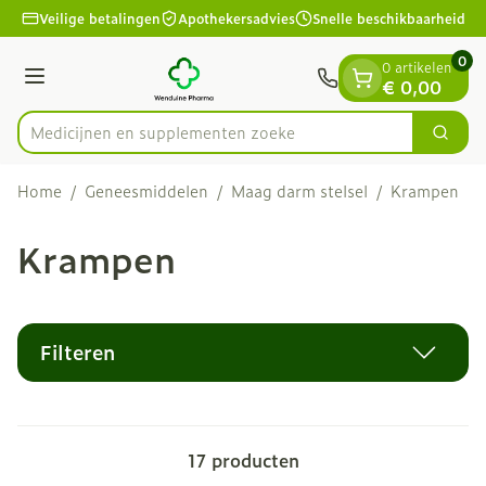
Dia 1 van 1
Ga naar de inhoud
Veilige betalingen
Apothekersadvies
Snelle beschikbaarheid
0
0 artikelen
Menu
€ 0,00
Medicijnen en s
Zoek
Product, merk, categorie...
Home
/
Geneesmiddelen
/
Maag darm stelsel
/
Krampen
Krampen
Filteren
17
producten