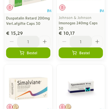
Geneesmiddel
Geneesmiddel
Johnson & Johnson
Duspatalin Retard 200mg
Imonogas 240mg Caps
Verl.afgifte Caps 30
30
€ 15,29
€ 10,17
Aantal
Aantal
Bestel
Bestel
Geneesmiddel
Op voorschrift
Geneesmiddel
Op voorschrift