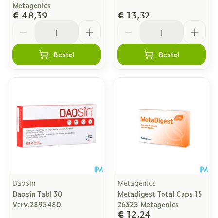
Metagenics
€ 48,39
€ 13,32
Aantal
Aantal
Bestel
Bestel
Daosin
Metagenics
Daosin Tabl 30
Metadigest Total Caps 15
Verv.2895480
26325 Metagenics
€ 12,24