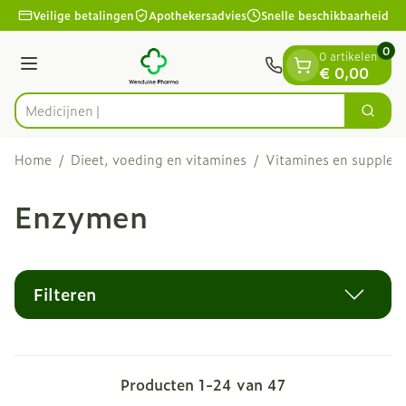
Dia 1 van 1
Ga naar de inhoud
Veilige betalingen
Apothekersadvies
Snelle beschikbaarheid
0
0 artikelen
Menu
€ 0,00
Zoek
Product, merk, categorie...
Home
/
Dieet, voeding en vitamines
/
Vitamines en supple
Enzymen
Filteren
Producten
1
-
24
van
47