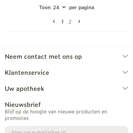
Toon
per pagina
Pagina's
U lees momenteel pagina
Pagina
1
2
Neem contact met ons op
Klantenservice
Uw apotheek
Nieuwsbrief
Blijf op de hoogte van nieuwe producten en
promoties
E-mail adres