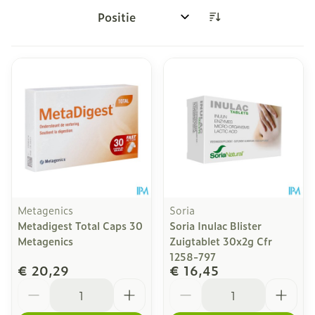
Sorteer op:
Metagenics
Soria
Metadigest Total Caps 30
Soria Inulac Blister
Metagenics
Zuigtablet 30x2g Cfr
1258-797
€ 20,29
€ 16,45
Aantal
Aantal