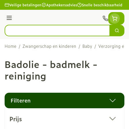
Ga naar de inhoud
Veilige betalingen
Apothekersadvies
Snelle beschikbaarheid
Menu
Zoek
Product, merk, categorie...
Home
/
Zwangerschap en kinderen
/
Baby
/
Verzorging en 
Badolie - badmelk -
reiniging
Filteren
Doorgaan naar productlijst
Prijs
filter