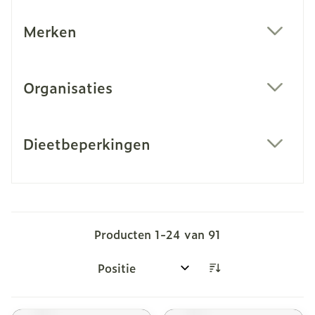
Merken
filter
Organisaties
filter
Dieetbeperkingen
filter
Producten
1
-
24
van
91
Sorteer op: