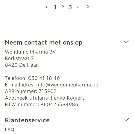
Pagina's
U lees momenteel pagina
Pagina
Pagina
Pagina
1
2
3
4
Neem contact met ons op
Wenduine Pharma BV
Kerkstraat 7
8420
De Haan
Telefoon:
050 41 18 46
E-mailadres:
info@
wenduinepharma.be
APB nummer:
313902
Apotheek titularis:
Ijenko Rogiers
BTW nummer:
BE0425384986
Klantenservice
FAQ