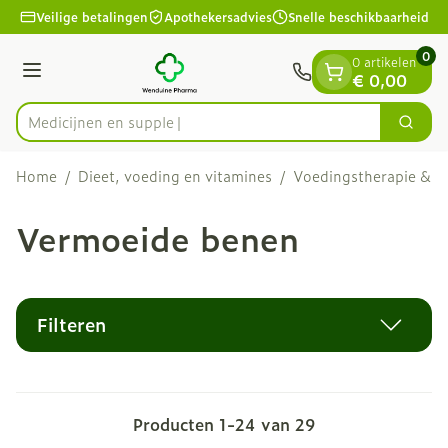
Dia 1 van 1
Ga naar de inhoud
Veilige betalingen
Apothekersadvies
Snelle beschikbaarheid
0
0 artikelen
Menu
€ 0,00
M
Zoek
Product, merk, categorie...
Home
/
Dieet, voeding en vitamines
/
Voedingstherapie & we
Vermoeide benen
Filteren
Producten
1
-
24
van
29