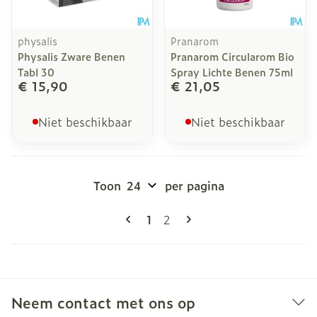
physalis
Pranarom
Physalis Zware Benen
Pranarom Circularom Bio
Tabl 30
Spray Lichte Benen 75ml
€ 15,90
€ 21,05
Niet beschikbaar
Niet beschikbaar
Toon
per pagina
Pagina's
U lees momenteel pagina
Pagina
1
2
Neem contact met ons op