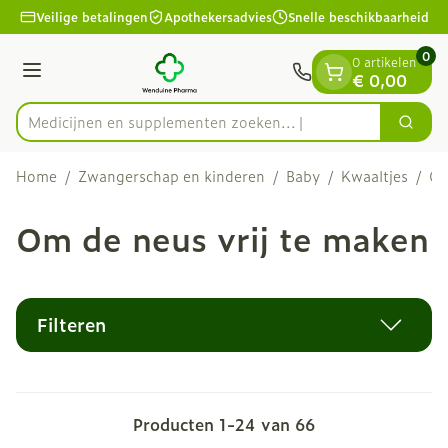
Dia 1 van 1
Ga naar de inhoud
Veilige betalingen
Apothekersadvies
Snelle beschikbaarheid
0
0 artikelen
Menu
€ 0,00
Medicijnen en suppleme
Zoek
Product, merk, categorie...
Home
/
Zwangerschap en kinderen
/
Baby
/
Kwaaltjes
/
Om
Om de neus vrij te maken
Filteren
Producten
1
-
24
van
66