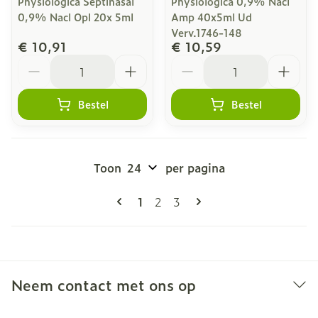
Physiologica Septinasal
Physiologica 0,9% Nacl
0,9% Nacl Opl 20x 5ml
Amp 40x5ml Ud
Verv.1746-148
€ 10,91
€ 10,59
Aantal
Aantal
Bestel
Bestel
Toon
per pagina
Pagina's
U lees momenteel pagina
Pagina
Pagina
1
2
3
Neem contact met ons op