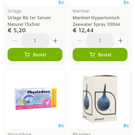
Uriage
Marimer
Uriage Bb 1er Serum
Marimer Hypertonisch
Naturel 15x5ml
Zeewater Spray 100ml
€ 5,20
€ 12,44
Aantal
Aantal
Bestel
Bestel
physiodose
Pharmex