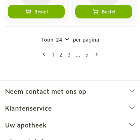
Bestel
Bestel
Toon
per pagina
Pagina's
U lees momenteel pagina
Pagina
Pagina
Pagina
1
2
3
...
5
Neem contact met ons op
Klantenservice
Uw apotheek