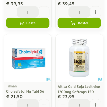
€ 39,95
€ 39,45
Aantal
Aantal
Bestel
Bestel
Tilman
Altisa Gold Soja Lecithine
Cholesfytol Ng Tabl 56
1200mg Softcaps 150
€ 21,50
€ 23,95
Aantal
Aantal