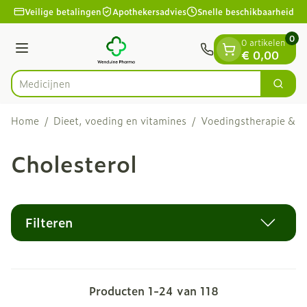
Dia 1 van 1
Ga naar de inhoud
Veilige betalingen
Apothekersadvies
Snelle beschikbaarheid
0
0 artikelen
Menu
€ 0,00
Zoek
Product, merk, categorie...
Home
/
Dieet, voeding en vitamines
/
Voedingstherapie & we
Cholesterol
Filteren
Producten
1
-
24
van
118