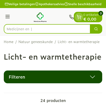
Dia 1 van 1
Ga naar de inhoud
Veilige betalingen
Apothekersadvies
Snelle beschikbaarheid
0
0 artikelen
Menu
€ 0,00
Zoek
Product, merk, categorie...
Home
/
Natuur geneeskunde
/
Licht- en warmtetherapie
Licht- en warmtetherapie
Filteren
24
producten