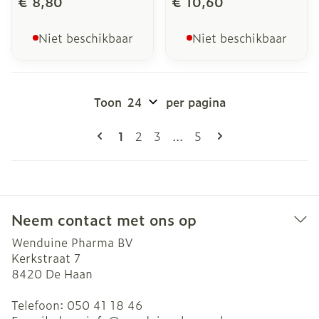
€ 8,80
€ 10,60
Niet beschikbaar
Niet beschikbaar
Toon
per pagina
Pagina's
U lees momenteel pagina
Pagina
Pagina
Pagina
1
2
3
...
5
Neem contact met ons op
Wenduine Pharma BV
Kerkstraat 7
8420
De Haan
Telefoon:
050 41 18 46