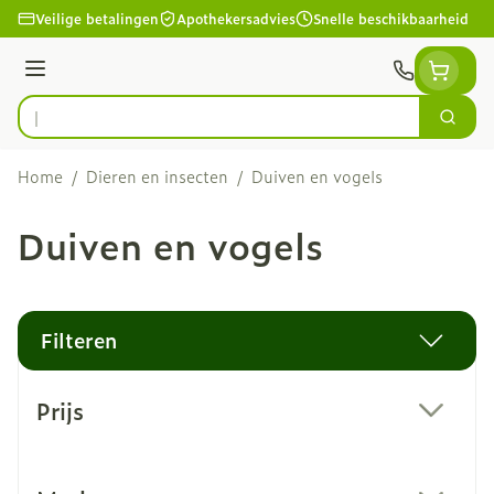
Ga naar de inhoud
Veilige betalingen
Apothekersadvies
Snelle beschikbaarheid
Menu
Zoek
Product, merk, categorie...
Home
/
Dieren en insecten
/
Duiven en vogels
Duiven en vogels
Filteren
Doorgaan naar productlijst
Prijs
filter