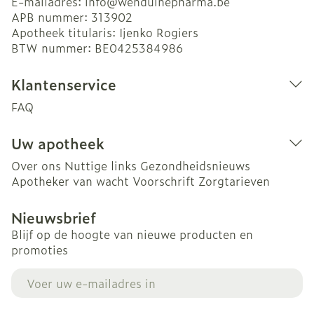
E-mailadres:
info@
wenduinepharma.be
APB nummer:
313902
Apotheek titularis:
Ijenko Rogiers
BTW nummer:
BE0425384986
Klantenservice
FAQ
Uw apotheek
Over ons
Nuttige links
Gezondheidsnieuws
Apotheker van wacht
Voorschrift
Zorgtarieven
Nieuwsbrief
Blijf op de hoogte van nieuwe producten en
promoties
E-mail adres