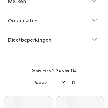
Merken
filter
Organisaties
filter
Dieetbeperkingen
filter
Producten
1
-
24
van
114
Sorteer op: