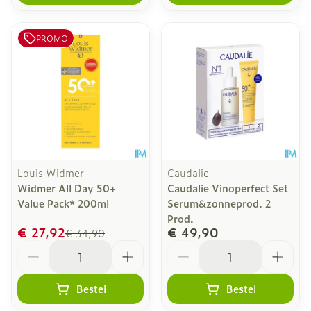
PROMO
Louis Widmer
Caudalie
Widmer All Day 50+
Caudalie Vinoperfect Set
Value Pack* 200ml
Serum&zonneprod. 2
Prod.
€ 27,92
€ 49,90
€ 34,90
Aantal
Aantal
Bestel
Bestel