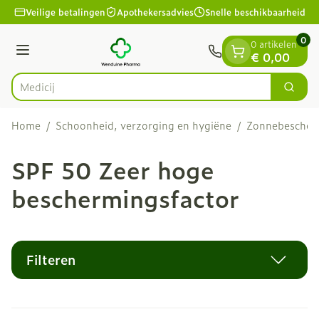
Dia 1 van 1
Ga naar de inhoud
Veilige betalingen
Apothekersadvies
Snelle beschikbaarheid
0
0 artikelen
Menu
€ 0,00
Zoek
Product, merk, categorie...
Home
/
Schoonheid, verzorging en hygiëne
/
Zonnebescher
SPF 50 Zeer hoge
beschermingsfactor
Filteren