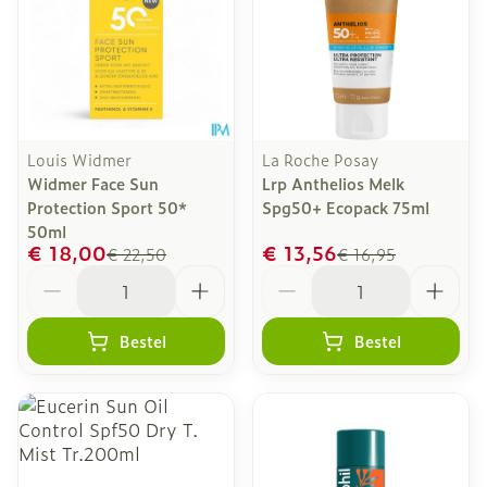
Louis Widmer
La Roche Posay
Widmer Face Sun
Lrp Anthelios Melk
Protection Sport 50*
Spg50+ Ecopack 75ml
50ml
€ 18,00
€ 13,56
€ 22,50
€ 16,95
Aantal
Aantal
Bestel
Bestel