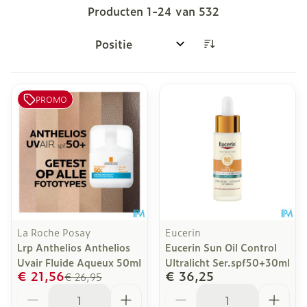
Producten
1
-
24
van
532
Sorteer op:
PROMO
La Roche Posay
Eucerin
Lrp Anthelios Anthelios
Eucerin Sun Oil Control
Uvair Fluide Aqueux 50ml
Ultralicht Ser.spf50+30ml
€ 21,56
€ 36,25
€ 26,95
Aantal
Aantal