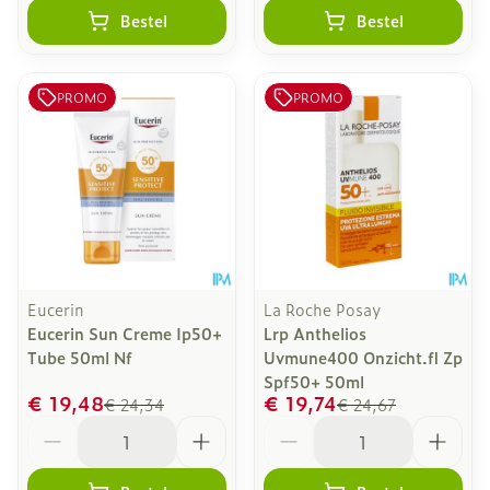
Bestel
Bestel
PROMO
PROMO
Eucerin
La Roche Posay
Eucerin Sun Creme Ip50+
Lrp Anthelios
Tube 50ml Nf
Uvmune400 Onzicht.fl Zp
Spf50+ 50ml
€ 19,48
€ 19,74
€ 24,34
€ 24,67
Aantal
Aantal