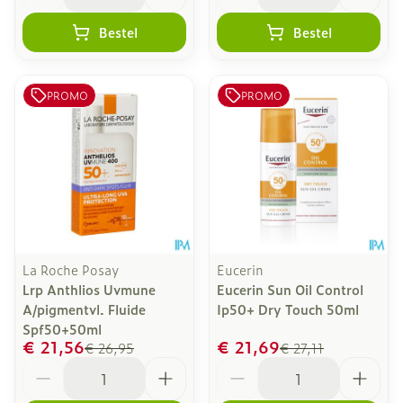
Bestel
Bestel
PROMO
PROMO
La Roche Posay
Eucerin
Lrp Anthlios Uvmune
Eucerin Sun Oil Control
A/pigmentvl. Fluide
Ip50+ Dry Touch 50ml
Spf50+50ml
€ 21,56
€ 21,69
€ 26,95
€ 27,11
Aantal
Aantal