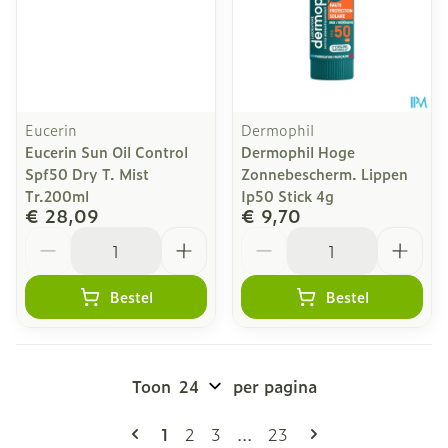
Eucerin
Dermophil
Eucerin Sun Oil Control
Dermophil Hoge
Spf50 Dry T. Mist
Zonnebescherm. Lippen
Tr.200ml
Ip50 Stick 4g
€ 28,09
€ 9,70
Aantal
Aantal
Bestel
Bestel
Toon
per pagina
Pagina's
U lees momenteel pagina
Pagina
Pagina
Pagina
1
2
3
...
23