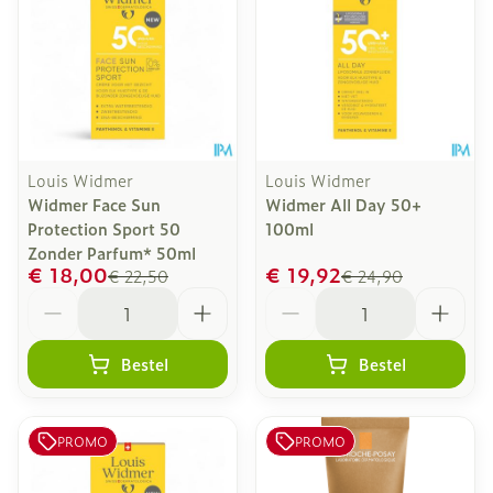
Louis Widmer
Louis Widmer
Widmer Face Sun
Widmer All Day 50+
Protection Sport 50
100ml
Zonder Parfum* 50ml
€ 18,00
€ 19,92
€ 22,50
€ 24,90
Aantal
Aantal
Bestel
Bestel
PROMO
PROMO