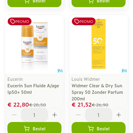
Bestel
Bestel
PROMO
PROMO
Eucerin
Louis Widmer
Eucerin Sun Fluide A/age
Widmer Clear & Dry Sun
Ip50+ 50ml
Spray 50 Zonder Parfum
200ml
€ 22,80
€ 21,52
€ 28,50
€ 26,90
Aantal
Aantal
Bestel
Bestel