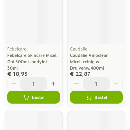
Febelcare
Caudalie
Febelcare Skincare Micel.
Caudalie Vinoclean
Opl 500ml+bodylot.
Micell.reinig.w.
30ml
Druivenw.400ml
€ 18,95
€ 22,87
Aantal
Aantal
Bestel
Bestel