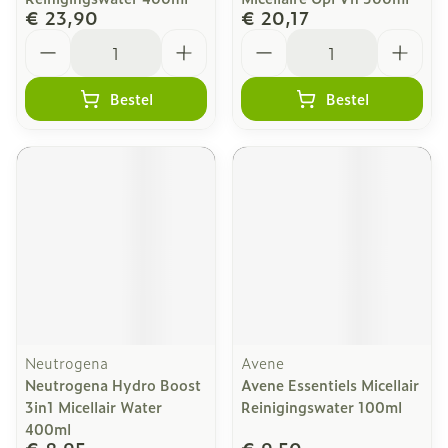
€ 23,90
€ 20,17
Aantal
Aantal
Bestel
Bestel
Neutrogena
Avene
Neutrogena Hydro Boost
Avene Essentiels Micellair
3in1 Micellair Water
Reinigingswater 100ml
400ml