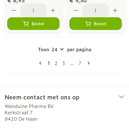
€ 8,95
€ 9,50
Aantal
Aantal
Bestel
Bestel
Toon
per pagina
Pagina's
U lees momenteel pagina
Pagina
Pagina
Pagina
1
2
3
...
7
Neem contact met ons op
Wenduine Pharma BV
Kerkstraat 7
8420
De Haan