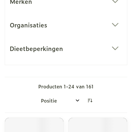
Merken
filter
Organisaties
filter
Dieetbeperkingen
filter
Producten
1
-
24
van
161
Sorteer op: