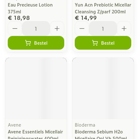
Eau Precieuse Lotion
Yun Acn Prebiotic Micellar
375ml
Cleansing Z/parf 200ml
€ 18,98
€ 14,99
Aantal
Aantal
Bestel
Bestel
Avene
Bioderma
Avene Essentiels Micellair
Bioderma Sebium H2o
Reinigingswater 400ml
Micellaire Opl Vh 500ml