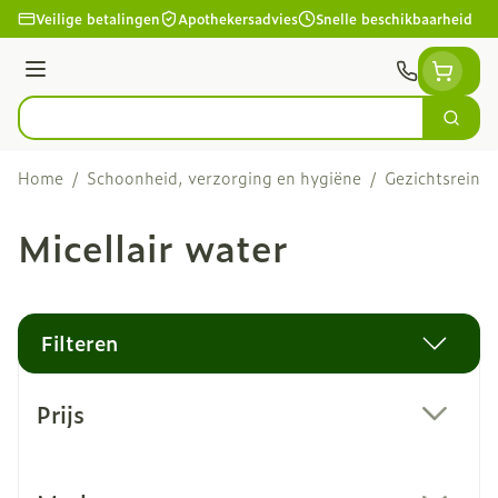
Ga naar de inhoud
Veilige betalingen
Apothekersadvies
Snelle beschikbaarheid
Menu
Zoek
Product, merk, categorie...
Home
/
Schoonheid, verzorging en hygiëne
/
Gezichtsreini
Micellair water
Filteren
Doorgaan naar productlijst
Prijs
filter