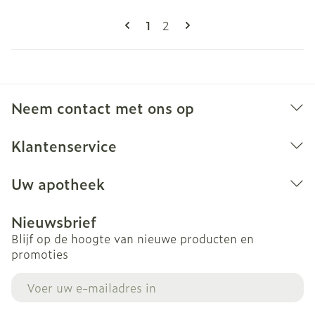
Pagina's
U lees momenteel pagina
Pagina
1
2
Neem contact met ons op
Klantenservice
Uw apotheek
Nieuwsbrief
Blijf op de hoogte van nieuwe producten en
promoties
E-mail adres