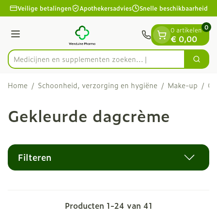
Dia 1 van 1
Ga naar de inhoud
Veilige betalingen
Apothekersadvies
Snelle beschikbaarheid
0
0 artikelen
Menu
€ 0,00
Medicijnen en supplementen zo
Zoek
Product, merk, categorie...
Home
/
Schoonheid, verzorging en hygiëne
/
Make-up
/
Ge
Gekleurde dagcrème
Filteren
Producten
1
-
24
van
41