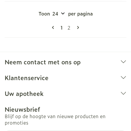
Toon
per pagina
Pagina's
U lees momenteel pagina
Pagina
1
2
Neem contact met ons op
Klantenservice
Uw apotheek
Nieuwsbrief
Blijf op de hoogte van nieuwe producten en
promoties