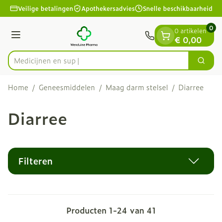
Dia 1 van 1
Ga naar de inhoud
Veilige betalingen
Apothekersadvies
Snelle beschikbaarheid
0
0 artikelen
Menu
€ 0,00
Zoek
Product, merk, categorie...
Home
/
Geneesmiddelen
/
Maag darm stelsel
/
Diarree
Diarree
Filteren
Producten
1
-
24
van
41