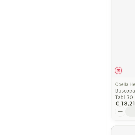
Genees
Opella He
Buscopa
Tabl 30
€ 18,2
Aantal