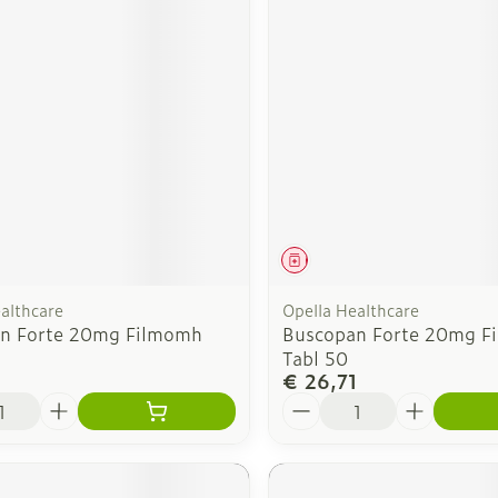
middel
Geneesmiddel
althcare
Opella Healthcare
n Forte 20mg Filmomh
Buscopan Forte 20mg F
Tabl 50
1
€ 26,71
Aantal