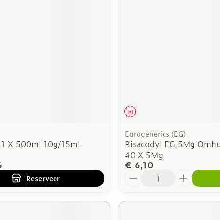
middel
voorschrift
Geneesmiddel
Eurogenerics (EG)
l 1 X 500ml 10g/15ml
Bisacodyl EG 5Mg Omhu
40 X 5Mg
6
€ 6,10
Aantal
Reserveer