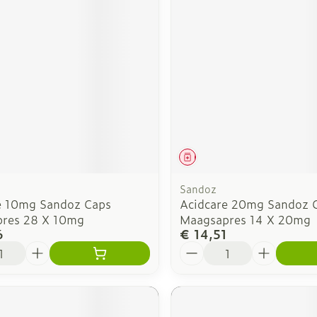
middel
Geneesmiddel
Sandoz
e 10mg Sandoz Caps
Acidcare 20mg Sandoz 
res 28 X 10mg
Maagsapres 14 X 20mg
6
€ 14,51
Aantal