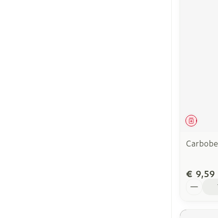
Genees
Carbob
€ 9,59
Aantal