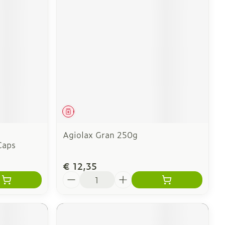
Geneesmiddel
Agiolax Gran 250g
Caps
€ 12,35
Aantal