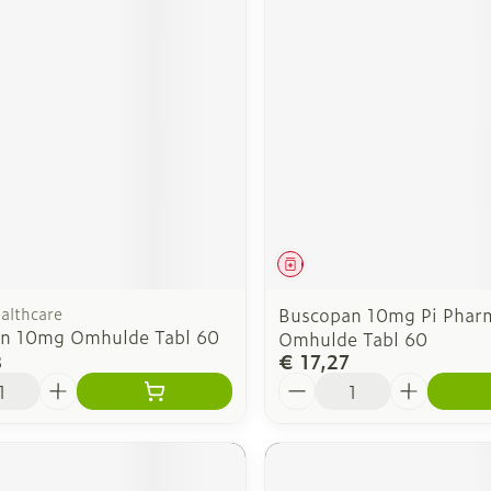
middel
Geneesmiddel
althcare
Buscopan 10mg Pi Phar
n 10mg Omhulde Tabl 60
Omhulde Tabl 60
8
€ 17,27
Aantal