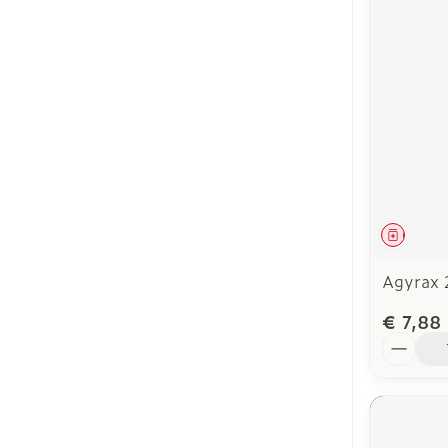
Genees
Agyrax
€ 7,88
Aantal