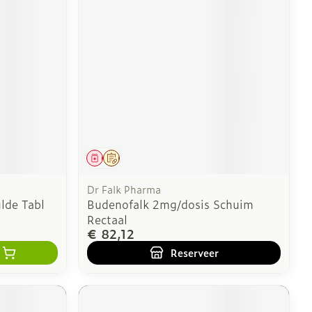
Geneesmiddel
Op voorschrift
Dr Falk Pharma
lde Tabl
Budenofalk 2mg/dosis Schuim
Rectaal
€ 82,12
Reserveer