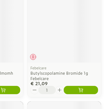
Geneesmiddel
Febelcare
ilmomh
Butylscopolamine Bromide 1g
Febelcare
€ 21,09
Aantal