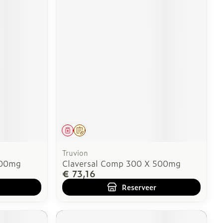
Geneesmiddel
Op voorschrift
Truvion
500mg
Claversal Comp 300 X 500mg
€ 73,16
Reserveer