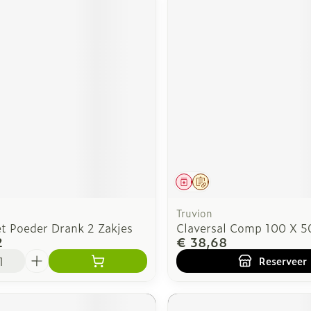
middel
Geneesmiddel
Op voorschrift
Truvion
et Poeder Drank 2 Zakjes
Claversal Comp 100 X 
2
€ 38,68
Reserveer