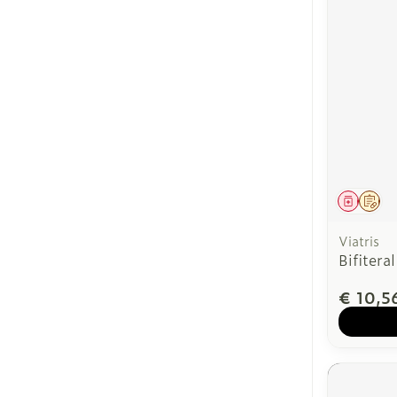
Genees
Op 
Viatris
Bifitera
€ 10,5