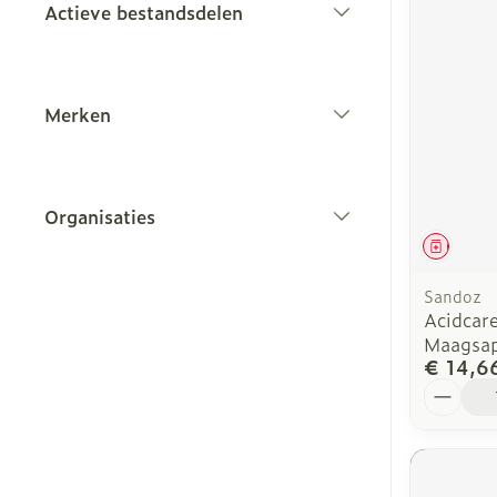
Actieve bestandsdelen
filter
Merken
filter
Organisaties
filter
Genees
Sandoz
Acidcar
Maagsap
€ 14,6
Aantal