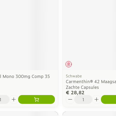
middel
Geneesmiddel
el Mono 300mg Comp 35
Schwabe
Carmenthin® 42 Maagsap
Zachte Capsules
€ 28,82
Aantal