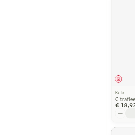
Genees
Kela
Citrafle
€ 18,9
Aantal