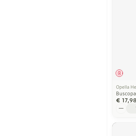
Genees
Opella He
Buscopa
€ 17,9
Aantal