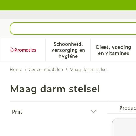
Ga naar de inhoud
Product, merk, categorie...
Schoonheid,
Dieet, voeding
verzorging en
Promoties
Toon submenu voor Schoonhe
Toon sub
en vitamines
hygiëne
Home
/
Geneesmiddelen
/
Maag darm stelsel
Maag darm stelsel
Doorgaan naar productlijst
Produ
Prijs
filter