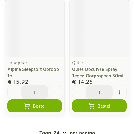
Labophar
Quies
Alpine Sleepsoft Oordop
Quies Doculyse Spray
1p
Tegen Oorproppen 30ml
€ 15,92
€ 14,25
Aantal
Aantal
Bestel
Bestel
Toon
per pagina