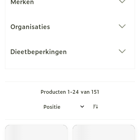
Merken
filter
Organisaties
filter
Dieetbeperkingen
filter
Producten
1
-
24
van
151
Sorteer op: