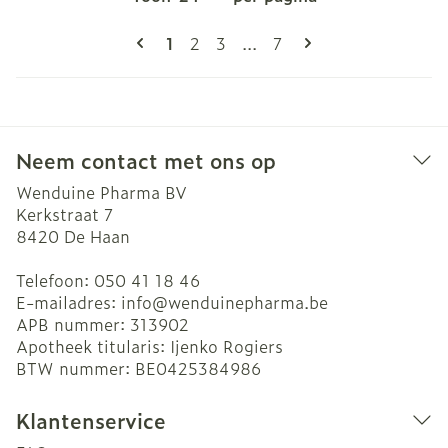
Pagina's
U lees momenteel pagina
Pagina
Pagina
Pagina
1
2
3
...
7
Neem contact met ons op
Wenduine Pharma BV
Kerkstraat 7
8420
De Haan
Telefoon:
050 41 18 46
E-mailadres:
info@
wenduinepharma.be
APB nummer:
313902
Apotheek titularis:
Ijenko Rogiers
BTW nummer:
BE0425384986
Klantenservice