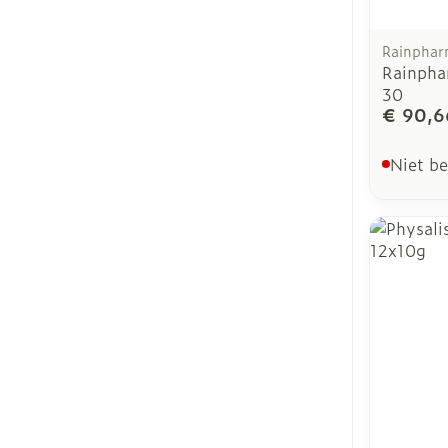
Rainpha
Rainpha
30
€ 90,6
Niet b