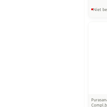
Niet b
Purasana
Compl.b