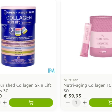
inimale en maximale prijswaarden aan te passen.
Nutrisan
rished Collagen Skin Lift
Nutri-aging Collagen 10
s 30
30
0
€ 59,95
Aantal