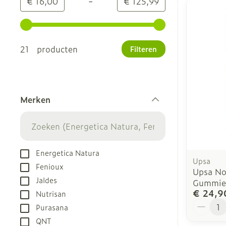
-
Minimumwaarde
Maximale waarde
€ 16,00
€ 125,99
Gebruik de pijltjestoetsen links en rechts om de m
21 producten
Filteren
Merken
filter
Energetica Natura
Upsa
Fenioux
Upsa Nou
Jaldes
Gummie
€ 24,9
Nutrisan
Aantal
Purasana
QNT