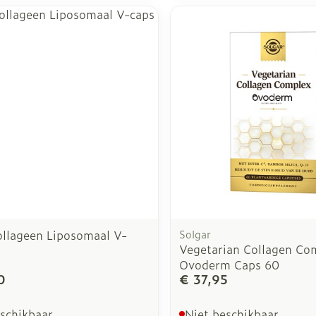
ollageen Liposomaal V-
Solgar
Vegetarian Collagen Co
Ovoderm Caps 60
0
€ 37,95
eschikbaar
Niet beschikbaar