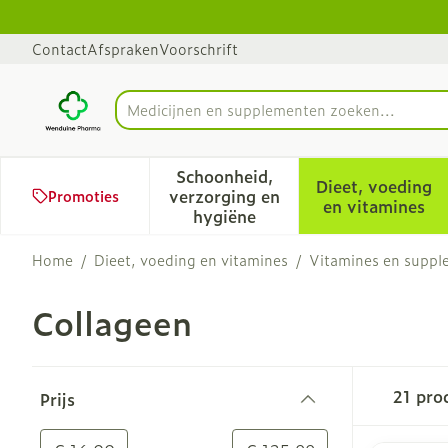
Ga naar de inhoud
Dia 1 van 1
Contact
Afspraken
Voorschrift
Medicijnen
Product, merk, categorie...
Schoonheid,
Dieet, voeding
verzorging en
Promoties
Toon submenu voor Schoonhe
Toon sub
en vitamines
hygiëne
Home
/
Dieet, voeding en vitamines
/
Vitamines en supp
Collageen
Doorgaan naar productlijst
21
pro
Prijs
filter