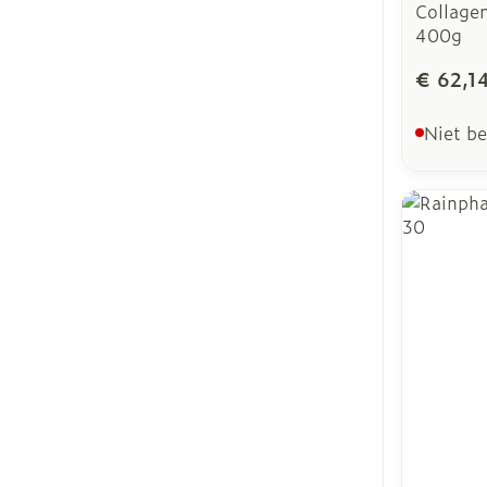
Collagen
400g
€ 62,1
Niet b