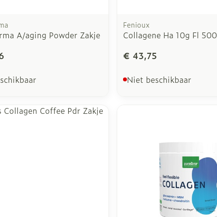
rma
Fenioux
rma A/aging Powder Zakje
Collagene Ha 10g Fl 50
6
€ 43,75
eschikbaar
Niet beschikbaar