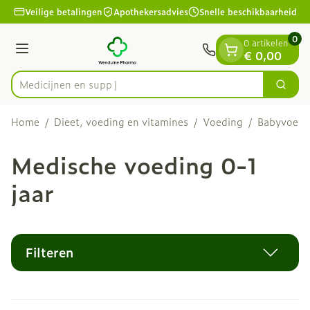
Dia 1 van 1
Ga naar de inhoud
Veilige betalingen
Apothekersadvies
Snelle beschikbaarheid
0
0 artikelen
Menu
€ 0,00
Zoek
Product, merk, categorie...
Home
/
Dieet, voeding en vitamines
/
Voeding
/
Babyvoedi
Medische voeding 0-1
jaar
Filteren