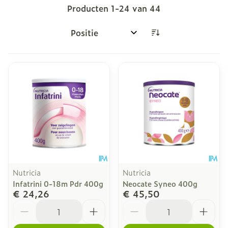
Producten
1
-
24
van
44
Sorteer op:
Nutricia
Nutricia
Infatrini 0-18m Pdr 400g
Neocate Syneo 400g
€ 24,26
€ 45,50
Aantal
Aantal