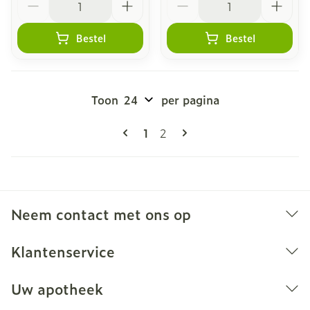
Bestel
Bestel
Toon
per pagina
Pagina's
U lees momenteel pagina
Pagina
1
2
Neem contact met ons op
Klantenservice
Uw apotheek