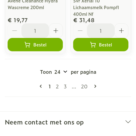
Avene Cleanance Hydra
Svr Xerial 10
Wascreme 200ml
Lichaamsmelk Pompfl
400ml Nf
€ 19,77
€ 31,48
Aantal
Aantal
Bestel
Bestel
Toon
per pagina
Pagina's
U lees momenteel pagina
Pagina
Pagina
Pagina
1
2
3
...
20
Neem contact met ons op