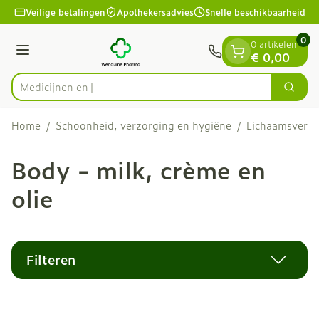
Dia 1 van 1
Ga naar de inhoud
Veilige betalingen
Apothekersadvies
Snelle beschikbaarheid
0
0 artikelen
Menu
€ 0,00
Zoek
Product, merk, categorie...
Home
/
Schoonheid, verzorging en hygiëne
/
Lichaamsverzo
Body - milk, crème en
olie
Filteren