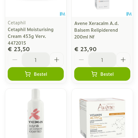
Cetaphil
Avene Xeracalm A.d.
Cetaphil Moisturising
Balsem Relipiderend
Cream 453g Verv.
200ml Nf
4472015
€ 23,50
€ 23,90
Aantal
Aantal
Bestel
Bestel