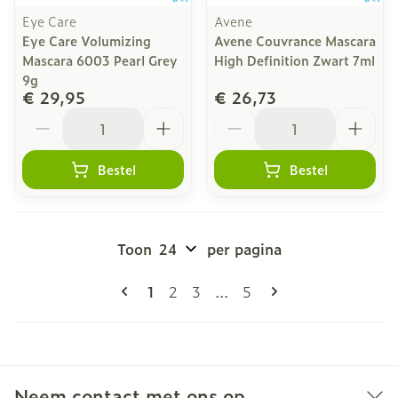
Eye Care
Avene
Eye Care Volumizing
Avene Couvrance Mascara
Mascara 6003 Pearl Grey
High Definition Zwart 7ml
9g
€ 29,95
€ 26,73
Aantal
Aantal
Bestel
Bestel
Toon
per pagina
Pagina's
U lees momenteel pagina
Pagina
Pagina
Pagina
1
2
3
...
5
Neem contact met ons op