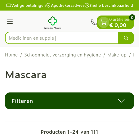
Dia 1 van 1
Ga naar de inhoud
Veilige betalingen
Apothekersadvies
Snelle beschikbaarheid
0
0 artikelen
Menu
€ 0,00
Med
Zoek
Product, merk, categorie...
Home
/
Schoonheid, verzorging en hygiëne
/
Make-up
/
Ma
Mascara
Filteren
Producten
1
-
24
van
111