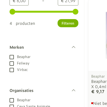
-
Minimumwaarde
Maximale waarde
€ 6,00
€ 21,99
Gebruik de pijltjestoetsen links en rechts om de m
4 producten
Filteren
Merken
filter
Beaphar
Feliway
Virbac
Beaphar
Beaphar
X 0,4ml
Organisaties
€ 9,17
filter
Beaphar
Niet b
Ceva Sante Animale