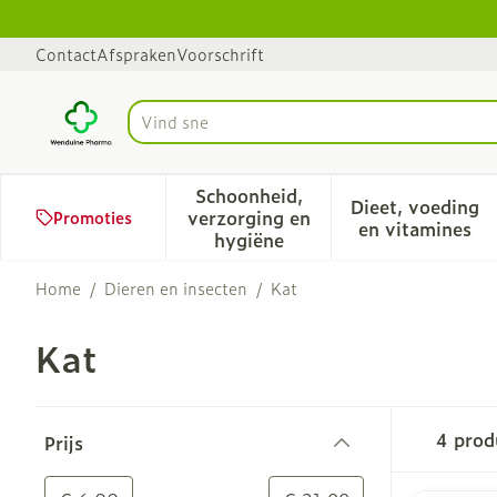
Ga naar de inhoud
Dia 1 van 1
Contact
Afspraken
Voorschrift
Product, merk, categorie...
Schoonheid,
Dieet, voeding
verzorging en
Promoties
Toon submenu voor Schoonhe
Toon sub
en vitamines
hygiëne
Home
/
Dieren en insecten
/
Kat
Kat
Doorgaan naar productlijst
4
prod
Prijs
filter