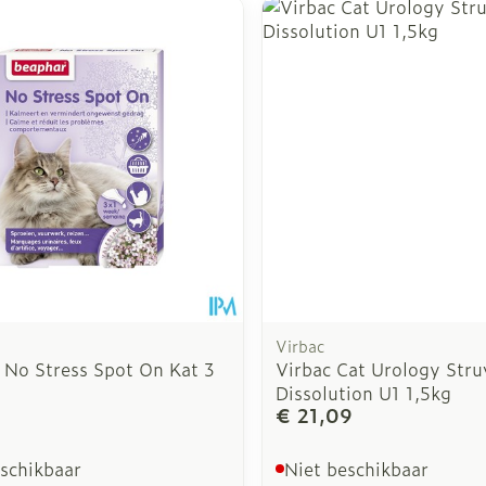
inimale en maximale prijswaarden aan te passen.
Virbac
 No Stress Spot On Kat 3
Virbac Cat Urology Stru
Dissolution U1 1,5kg
€ 21,09
eschikbaar
Niet beschikbaar