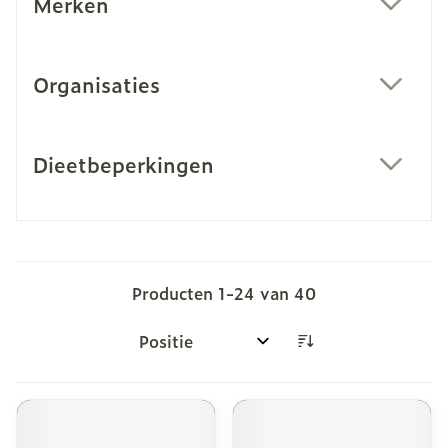
Merken
filter
Organisaties
filter
Dieetbeperkingen
filter
Producten
1
-
24
van
40
Sorteer op: