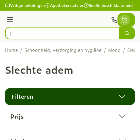
Ga naar de inhoud
Veilige betalingen
Apothekersadvies
Snelle beschikbaarheid
Menu
Zoek
Product, merk, categorie...
Home
/
Schoonheid, verzorging en hygiëne
/
Mond
/
Slech
Slechte adem
Filteren
Doorgaan naar productlijst
Prijs
filter