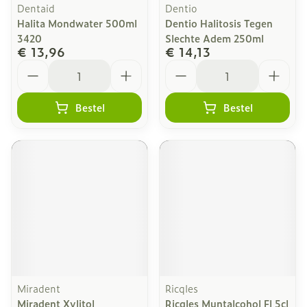
Dentaid
Dentio
Halita Mondwater 500ml
Dentio Halitosis Tegen
3420
Slechte Adem 250ml
€ 13,96
€ 14,13
Aantal
Aantal
Bestel
Bestel
Miradent
Ricqles
Miradent Xylitol
Ricqles Muntalcohol Fl 5cl