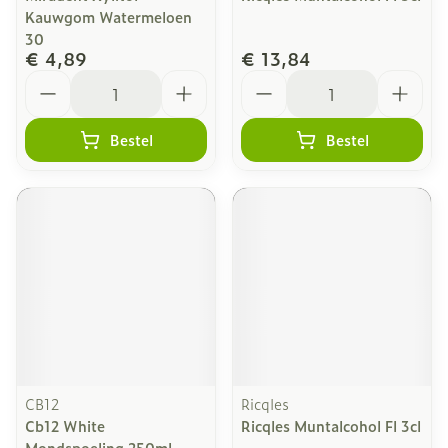
Kauwgom Watermeloen
30
€ 4,89
€ 13,84
Aantal
Aantal
Bestel
Bestel
CB12
Ricqles
Cb12 White
Ricqles Muntalcohol Fl 3cl
Mondspoeling 250ml