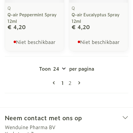
Q
Q
Q-air Peppermint Spray
Q-air Eucalyptus Spray
12ml
12ml
€ 4,20
€ 4,20
Niet beschikbaar
Niet beschikbaar
Toon
per pagina
Pagina's
U lees momenteel pagina
Pagina
1
2
Neem contact met ons op
Wenduine Pharma BV