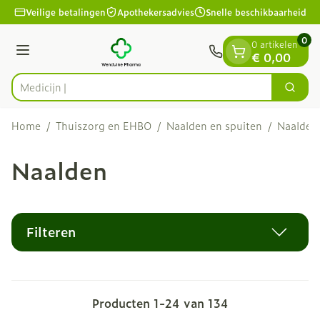
Dia 1 van 1
Ga naar de inhoud
Veilige betalingen
Apothekersadvies
Snelle beschikbaarheid
0
0 artikelen
Menu
€ 0,00
Zoek
Product, merk, categorie...
Home
/
Thuiszorg en EHBO
/
Naalden en spuiten
/
Naalden
Naalden
Filteren
Producten
1
-
24
van
134