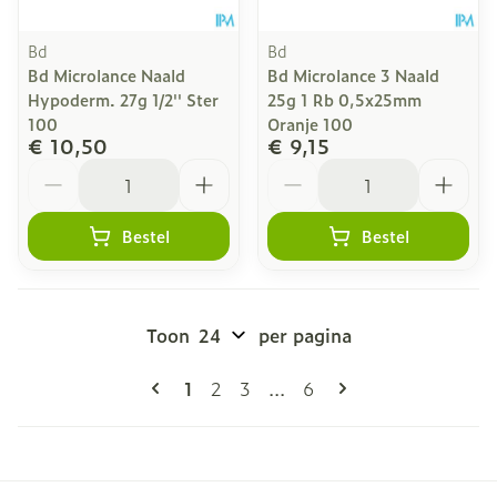
Bd
Bd
Bd Microlance Naald
Bd Microlance 3 Naald
Hypoderm. 27g 1/2'' Ster
25g 1 Rb 0,5x25mm
100
Oranje 100
€ 10,50
€ 9,15
Aantal
Aantal
Bestel
Bestel
Toon
per pagina
Pagina's
U lees momenteel pagina
Pagina
Pagina
Pagina
1
2
3
...
6