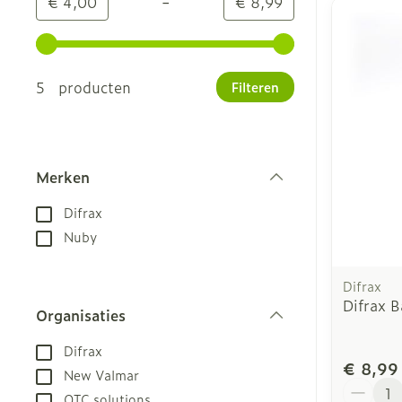
-
Minimumwaarde
Maximale waarde
€ 4,00
€ 8,99
Gebruik de pijltjestoetsen links en rechts om de m
5 producten
Filteren
Merken
filter
Difrax
Nuby
Difrax
Difrax 
Organisaties
filter
Difrax
€ 8,99
New Valmar
Aantal
OTC solutions