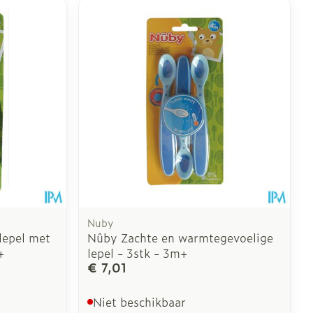
Nuby
lepel met
Nûby Zachte en warmtegevoelige
+
lepel - 3stk - 3m+
€ 7,01
Niet beschikbaar