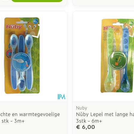
Nuby
chte en warmtegevoelige
Nûby Lepel met lange h
3 stk - 3m+
3stk - 6m+
€ 6,00