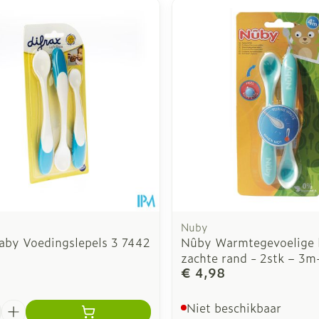
inimale en maximale prijswaarden aan te passen.
Nuby
Baby Voedingslepels 3 7442
Nûby Warmtegevoelige 
zachte rand - 2stk – 3m
€ 4,98
Niet beschikbaar