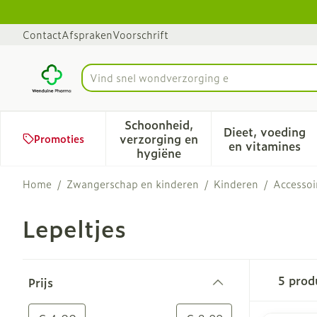
Ga naar de inhoud
Dia 1 van 1
Contact
Afspraken
Voorschrift
Vind snel
Product, merk, categorie...
Schoonheid,
Dieet, voeding
verzorging en
Promoties
Toon submenu voor Schoonhe
Toon sub
en vitamines
hygiëne
Home
/
Zwangerschap en kinderen
/
Kinderen
/
Accessoi
Lepeltjes
Doorgaan naar productlijst
5
prod
Prijs
filter