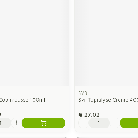
SVR
 Coolmousse 100ml
Svr Topialyse Creme 40
9
€ 27,02
Aantal