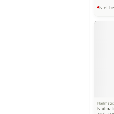
Niet b
Nailmatic
Nailmati