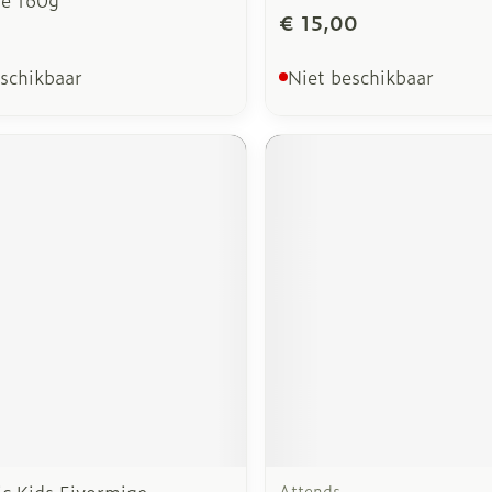
ze 160g
€ 15,00
eschikbaar
Niet beschikbaar
ic Kids Eivormige
Attends