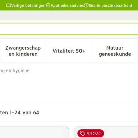
Veilige betalingen
Apothekersadvies
Snelle beschikbaarheid
Zwangerschap
Natuur
Vitaliteit 50+
id, verzorging en hygiëne categorie
menu voor Dieet, voeding en vitamines categorie
Toon submenu voor Zwangerschap en kinderen
Toon submenu voor Vitalitei
Toon sub
en kinderen
geneeskunde
ng en hygiëne
cten
1
-
24
van
64
PROMO