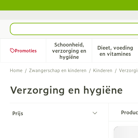
Ga naar de inhoud
Product, merk, categorie...
Schoonheid,
Dieet, voeding
verzorging en
Promoties
Toon submenu voor Schoonhe
Toon sub
en vitamines
hygiëne
Home
/
Zwangerschap en kinderen
/
Kinderen
/
Verzorgi
Verzorging en hygiëne
Doorgaan naar productlijst
Produ
Prijs
filter