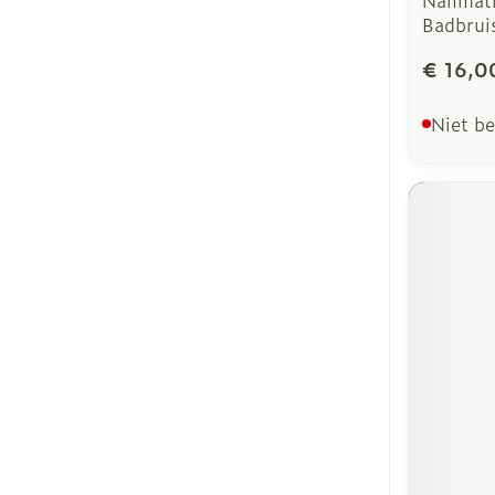
Badbrui
€ 16,0
Niet b