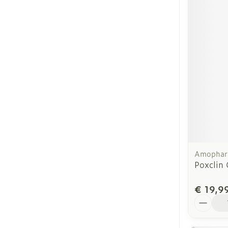
Amophar
Poxclin
€ 19,9
Aantal