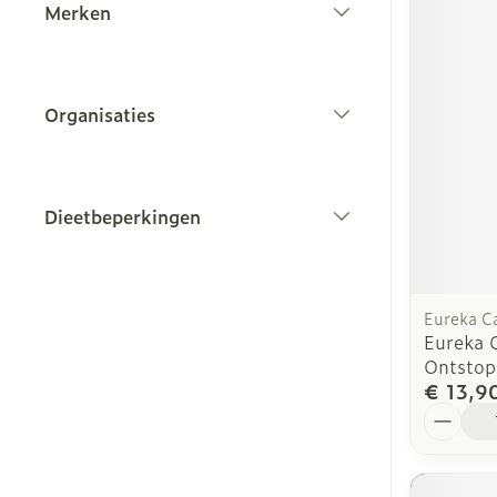
Merken
filter
Organisaties
filter
Dieetbeperkingen
filter
Eureka C
Eureka 
Ontstop
€ 13,9
Aantal