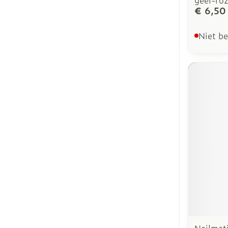
geel-ro
€ 6,50
Niet b
Nailmat