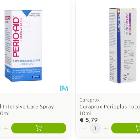
inimale en maximale prijswaarden aan te passen.
Curaprox
d Intensive Care Spray
Curaprox Perioplus Focu
50ml
10ml
€ 5,79
Aantal