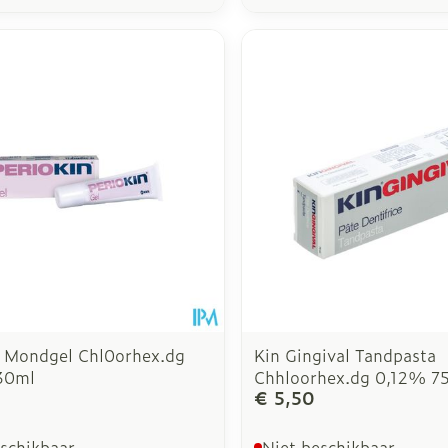
n Mondgel Chl0orhex.dg
Kin Gingival Tandpasta
30ml
Chhloorhex.dg 0,12% 7
€ 5,50
eschikbaar
Niet beschikbaar