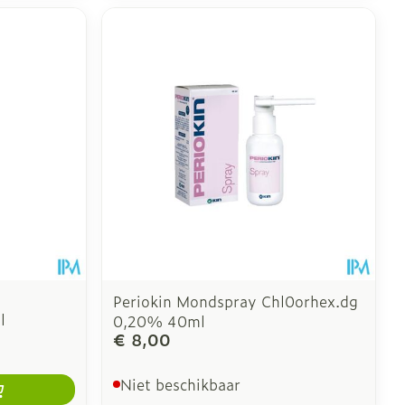
Periokin Mondspray Chl0orhex.dg
l
0,20% 40ml
€ 8,00
Niet beschikbaar