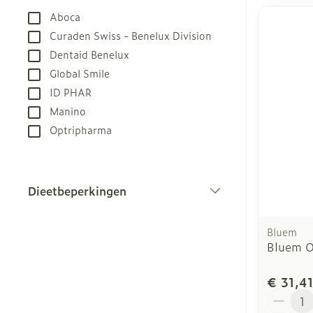
filter
Aboca
Curaden Swiss - Benelux Division
Dentaid Benelux
Global Smile
ID PHAR
Manino
Optripharma
Dieetbeperkingen
filter
Bluem
Bluem O
€ 31,4
Aantal