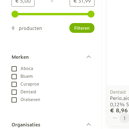
-
Minimumwaarde
Maximale waarde
€ 5,00
€ 31,99
Gebruik de pijltjestoetsen links en rechts om de m
9 producten
Filteren
Merken
filter
Aboca
Bluem
Curaprox
Dentaid
Dentaid
Perio.ai
Oralseven
0,12% 
€ 8,96
Aantal
Organisaties