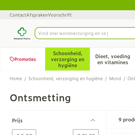
Ga naar de inhoud
Dia 1 van 1
Contact
Afspraken
Voorschrift
Vind snel w
Product, merk, categorie...
Schoonheid,
Dieet, voeding
verzorging en
Promoties
Toon submenu voor Schoonhe
Toon sub
en vitamines
hygiëne
Home
/
Schoonheid, verzorging en hygiëne
/
Mond
/
Ont
Ontsmetting
Doorgaan naar productlijst
9
prod
Prijs
filter