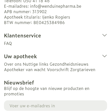
Telefoon:
050 41 18 46
E-mailadres:
info@
wenduinepharma.be
APB nummer:
313902
Apotheek titularis:
Ijenko Rogiers
BTW nummer:
BE0425384986
Klantenservice
FAQ
Uw apotheek
Over ons
Nuttige links
Gezondheidsnieuws
Apotheker van wacht
Voorschrift
Zorgtarieven
Nieuwsbrief
Blijf op de hoogte van nieuwe producten en
promoties
E-mail adres