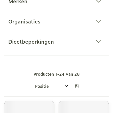
Merken
filter
Organisaties
filter
Dieetbeperkingen
filter
Producten
1
-
24
van
28
Sorteer op: