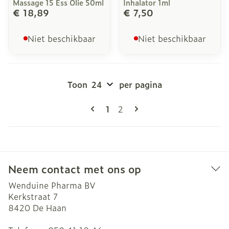
Massage 15 Ess Olie 50ml
Inhalator 1ml
€ 18,89
€ 7,50
Niet beschikbaar
Niet beschikbaar
Toon
per pagina
Pagina's
U lees momenteel pagina
Pagina
1
2
Neem contact met ons op
Wenduine Pharma BV
Kerkstraat 7
8420
De Haan