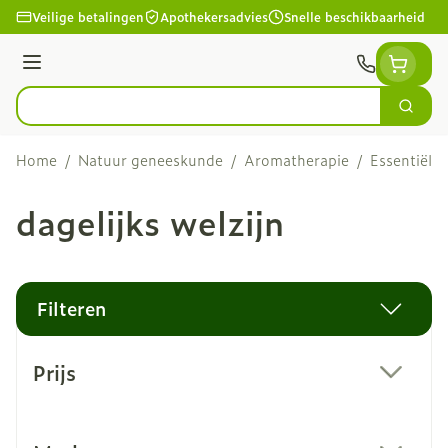
Ga naar de inhoud
Veilige betalingen
Apothekersadvies
Snelle beschikbaarheid
Menu
Zoek
Product, merk, categorie...
Home
/
Natuur geneeskunde
/
Aromatherapie
/
Essentiële 
dagelijks welzijn
Filteren
Doorgaan naar productlijst
Prijs
filter