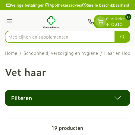
Dia 1 van 1
Ga naar de inhoud
Veilige betalingen
Apothekersadvies
Snelle beschikbaarheid
0
0 artikelen
Menu
€ 0,00
Medicijnen e
Zoek
Product, merk, categorie...
Home
/
Schoonheid, verzorging en hygiëne
/
Haar en Hoofd
Vet haar
Filteren
19
producten