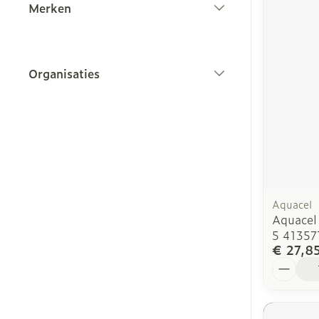
Merken
filter
Organisaties
filter
Aquacel
Aquacel
5 41357
€ 27,8
Aantal