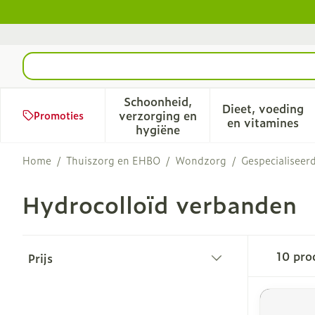
Ga naar de inhoud
Product, merk, categorie...
Schoonheid,
Dieet, voeding
verzorging en
Promoties
Toon submenu voor Schoonhe
Toon sub
en vitamines
hygiëne
Home
/
Thuiszorg en EHBO
/
Wondzorg
/
Gespecialisee
Hydrocolloïd verbanden
Doorgaan naar productlijst
10
pro
Prijs
filter