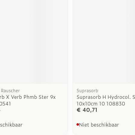
Rauscher
Suprasorb
rb X Verb Phmb Ster 9x
Suprasorb H Hydrocol. 
0541
10x10cm 10 108830
3
€ 40,71
eschikbaar
Niet beschikbaar