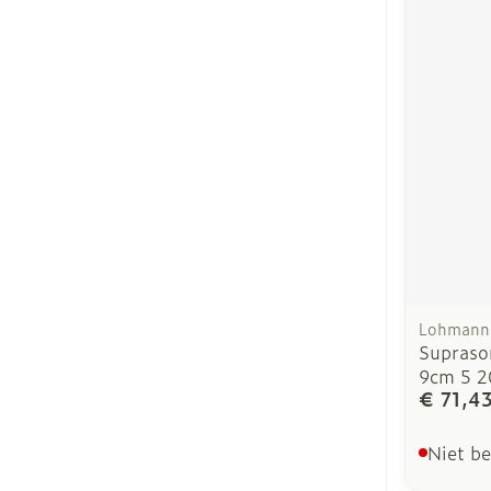
Lohmann 
Supraso
9cm 5 2
€ 71,4
Niet b