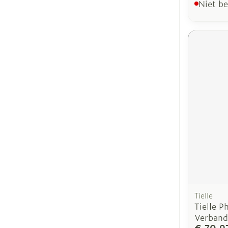
Niet b
Tielle
Tielle 
Verband
€ 70,9