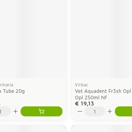
rinaria
Virbac
x Tube 20g
Vet Aquadent Fr3sh Opl
Opl 250ml Nf
3
€ 19,13
Aantal