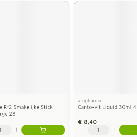
oropharma
 Rf2 Smakelijke Stick
Canto-vit Liquid 30ml 
rge 28
€ 8,40
Aantal