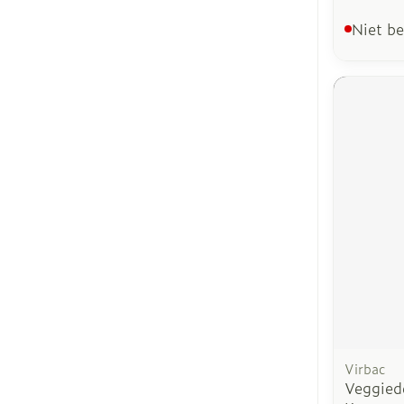
Niet b
Virbac
Veggied