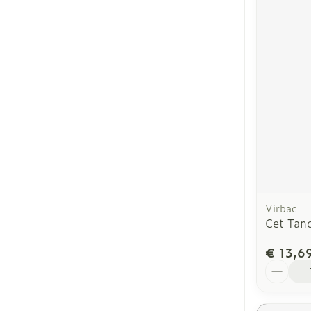
Virbac
Cet Tan
€ 13,6
Aantal