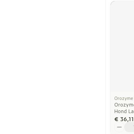
Orozyme
Orozyme
Hond La
€ 36,11
Aantal