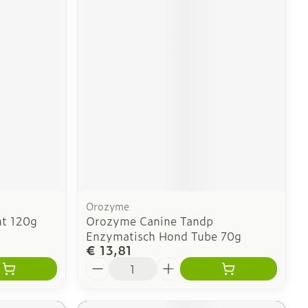
Orozyme
nt 120g
Orozyme Canine Tandp
Enzymatisch Hond Tube 70g
€ 13,81
Aantal