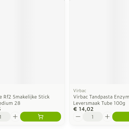
Virbac
 Rf2 Smakelijke Stick
Virbac Tandpasta Enzym
edium 28
Leversmaak Tube 100g
3
€ 14,02
Aantal