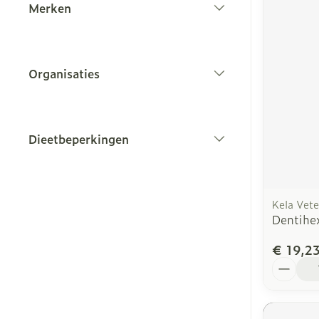
Merken
filter
Organisaties
filter
Dieetbeperkingen
filter
Kela Vete
Dentihe
€ 19,2
Aantal