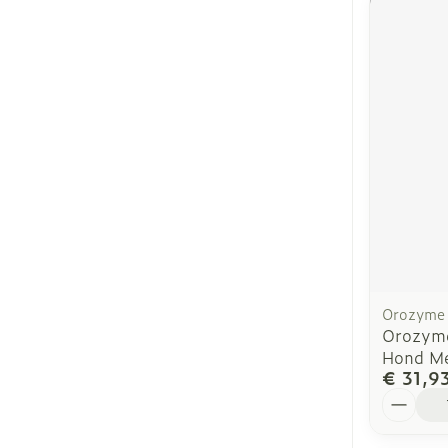
Orozyme
Orozyme
Hond M
€ 31,9
Aantal