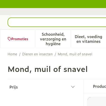
Ga naar de inhoud
Product, merk, categorie...
Schoonheid,
Dieet, voeding
verzorging en
Promoties
Toon submenu voor Schoonhe
Toon sub
en vitamines
hygiëne
Home
/
Dieren en insecten
/
Mond, muil of snavel
Mond, muil of snavel
Doorgaan naar productlijst
Produ
Prijs
filter