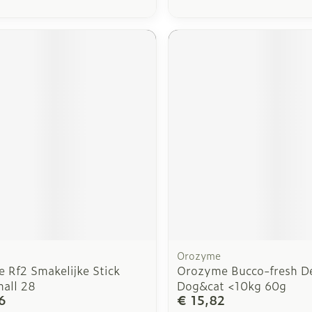
Orozyme
 Rf2 Smakelijke Stick
Orozyme Bucco-fresh De
all 28
Dog&cat <10kg 60g
6
€ 15,82