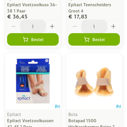
Epitact Voetzoolkuss 36-
Epitact Teenscheiders
38 1 Paar
Groot 4
€ 36,45
€ 17,83
Aantal
Aantal
Bestel
Bestel
Epitact
Bota
Epitact Voetzoolkussen
Botapad 1500
42-45 1 Paar
Hielbeschermer Beige 2