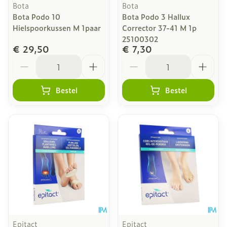
Bota
Bota
Bota Podo 10
Bota Podo 3 Hallux
Hielspoorkussen M 1paar
Corrector 37-41 M 1p
25100302
€ 29,50
€ 7,30
Aantal
Aantal
Bestel
Bestel
Epitact
Epitact