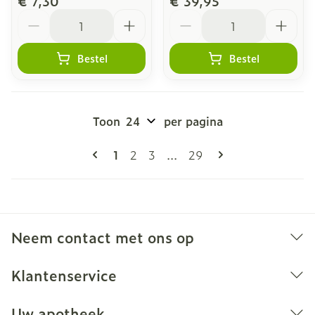
€ 7,30
€ 39,95
Aantal
Aantal
Bestel
Bestel
Toon
per pagina
Pagina's
U lees momenteel pagina
Pagina
Pagina
Pagina
1
2
3
...
29
Neem contact met ons op
Klantenservice
Uw apotheek