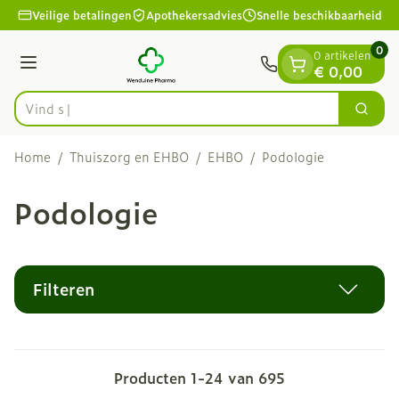
Dia 1 van 1
Ga naar de inhoud
Veilige betalingen
Apothekersadvies
Snelle beschikbaarheid
0
0 artikelen
Menu
€ 0,00
Vind snel wondve
Zoek
Product, merk, categorie...
Home
/
Thuiszorg en EHBO
/
EHBO
/
Podologie
Podologie
Filteren
Producten
1
-
24
van
695