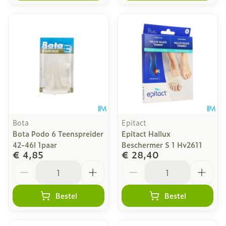
Bota
Epitact
Bota Podo 6 Teenspreider
Epitact Hallux
42-46l 1paar
Beschermer S 1 Hv2611
€ 4,85
€ 28,40
Aantal
Aantal
Bestel
Bestel