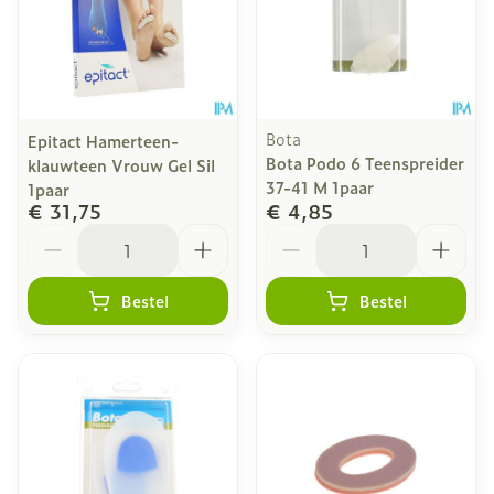
Bota
Epitact Hamerteen-
Bota Podo 6 Teenspreider
klauwteen Vrouw Gel Sil
37-41 M 1paar
1paar
€ 31,75
€ 4,85
Aantal
Aantal
Bestel
Bestel