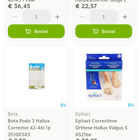
€ 36,45
€ 22,57
Aantal
Aantal
Bestel
Bestel
Bota
Epitact
Bota Podo 3 Hallux
Epitact Correctieve
Corrector 42-46l 1p
Orthese Hallux Valgus S
25100303
0521be