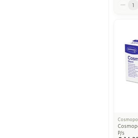
Aantal
Cosmopo
Cosmopo
P/s