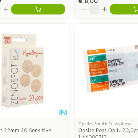
9
€ 8,00
Aantal
r
Opsite, Smith & Nephew
t 22mm 20 Sensitive
Opsite Post Op N 20,0
1 66000713