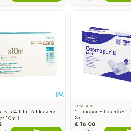
Cosmopor
re Med4 Film Zelfklevend
Cosmopor E Latexfree 
cm 10m 1
P/s
9
€ 16,00
Aantal