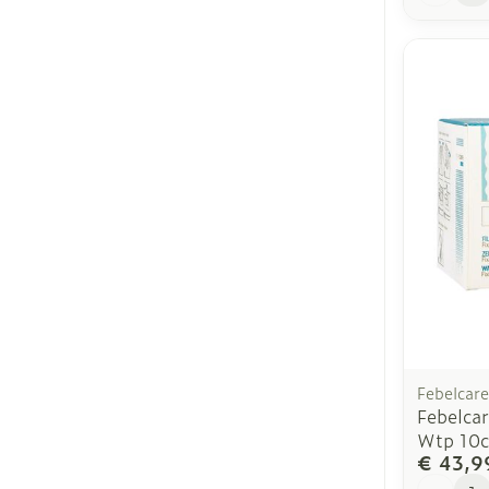
Febelcare
Febelca
Wtp 10
€ 43,9
Aantal