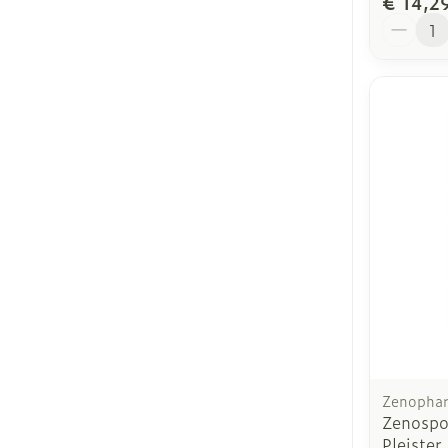
€ 14,2
Aantal
Zenopha
Zenospo
Pleister