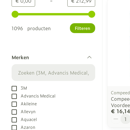
-
Minimumwaarde
Maximale waarde
€ 0,00
€ 212,99
Gebruik de pijltjestoetsen links en rechts om de m
1096 producten
Filteren
Merken
filter
3M
Compeed
Advancis Medical
Compeed
Akileine
Voordee
€ 16,1
Allevyn
Aantal
Aquacel
Azaron