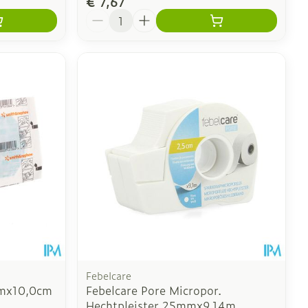
€ 7,67
Aantal
Febelcare
cmx10,0cm
Febelcare Pore Micropor.
Hechtpleister 25mmx9,14m