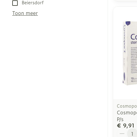
Beiersdorf
Toon meer
Cosmopo
Cosmopo
P/s
€ 9,91
Aantal