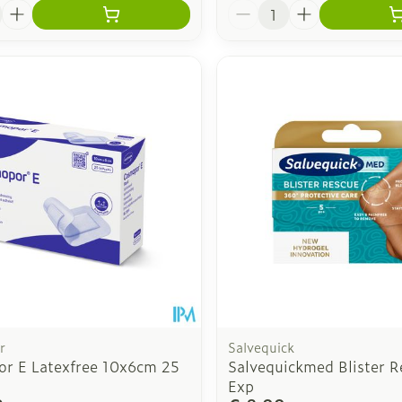
Aantal
r
Salvequick
r E Latexfree 10x6cm 25
Salvequickmed Blister R
Exp