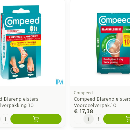
inimale en maximale prijswaarden aan te passen.
Compeed
 Blarenpleisters
Compeed Blarenpleister
lverpakking 10
Voordeelverpak.10
4
€ 17,38
Aantal