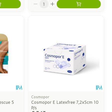
Aantal
Cosmopor
escue 5
Cosmopor E Latexfree 7,2x5cm 10
P/s