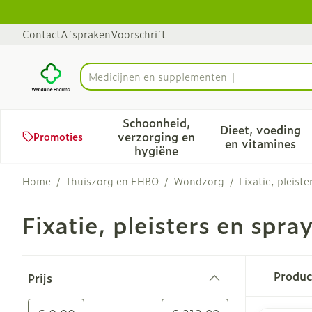
Ga naar de inhoud
Dia 1 van 1
Contact
Afspraken
Voorschrift
Vi
Product, merk, categorie...
Schoonheid,
Dieet, voeding
verzorging en
Promoties
Toon submenu voor Schoonhe
Toon sub
en vitamines
hygiëne
Home
/
Thuiszorg en EHBO
/
Wondzorg
/
Fixatie, pleiste
Fixatie, pleisters en spra
Doorgaan naar productlijst
Produ
Prijs
filter