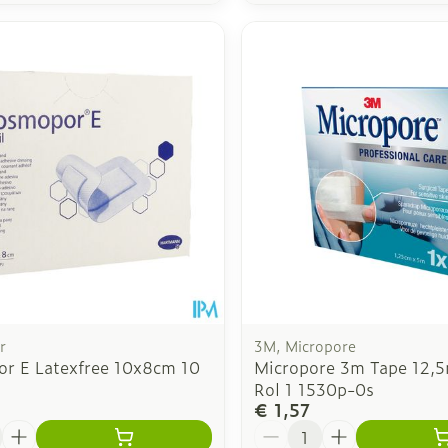
r
3M, Micropore
r E Latexfree 10x8cm 10
Micropore 3m Tape 12
Rol 1 1530p-0s
€ 1,57
Aantal