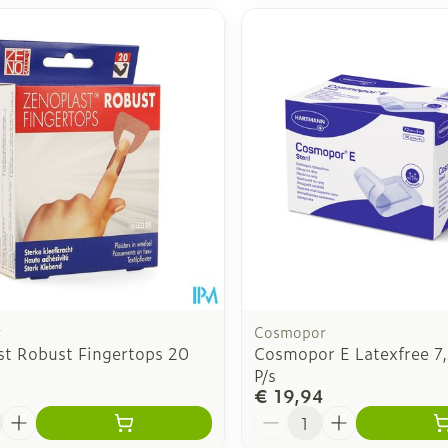
r
Cosmopor
st Robust Fingertops 20
Cosmopor E Latexfree 7
P/s
€ 19,94
Aantal