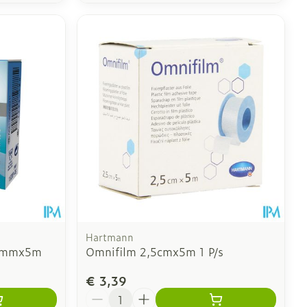
Hartmann
,5mmx5m
Omnifilm 2,5cmx5m 1 P/s
€ 3,39
Aantal