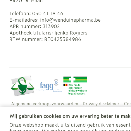
8420
De Haan
Telefoon:
050 41 18 46
E-mailadres:
info@
wenduinepharma.be
APB nummer:
313902
Apotheek titularis:
Ijenko Rogiers
BTW nummer:
BE0425384986
Algemene verkoopsvoorwaarden
Privacy disclaimer
Coo
Wij gebruiken cookies om uw ervaring beter te mak
Onze webshop maakt uitsluitend gebruik van essentië