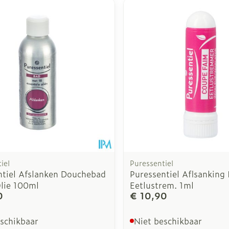
inimale en maximale prijswaarden aan te passen.
iel
Puressentiel
ntiel Afslanken Douchebad
Puressentiel Aflsanking 
Olie 100ml
Eetlustrem. 1ml
0
€ 10,90
eschikbaar
Niet beschikbaar