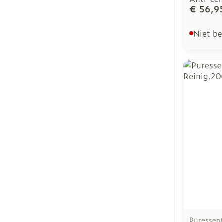
€ 56,9
Niet b
Puressent