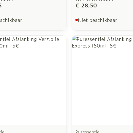
5
€ 28,50
eschikbaar
Niet beschikbaar
iel
Puressentiel