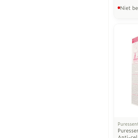
Niet b
Puressent
Puressen
Anti-cell