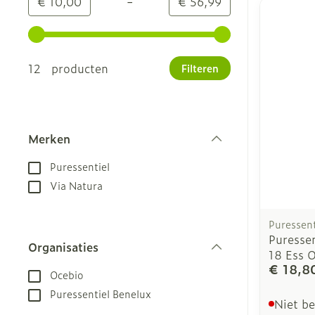
-
Minimumwaarde
Maximale waarde
€ 10,00
€ 56,99
Gebruik de pijltjestoetsen links en rechts om de m
12 producten
Filteren
Merken
filter
Puressentiel
Via Natura
Puressent
Puresse
Organisaties
18 Ess 
filter
€ 18,8
Ocebio
Puressentiel Benelux
Niet b