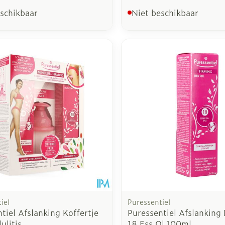
eschikbaar
Niet beschikbaar
iel
Puressentiel
tiel Afslanking Koffertje
Puressentiel Afslanking
ulitis
18 Ess Ol.100ml