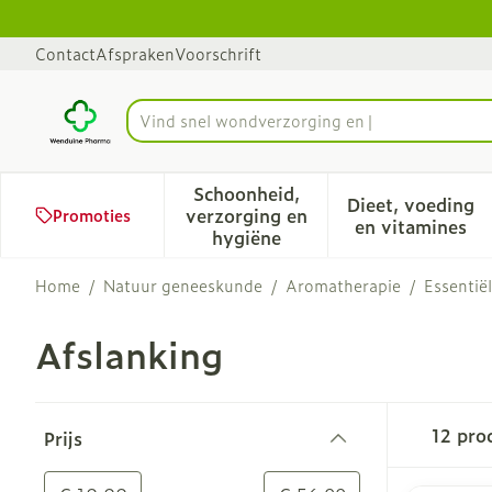
Ga naar de inhoud
Dia 1 van 1
Contact
Afspraken
Voorschrift
Vind s
Product, merk, categorie...
Schoonheid,
Dieet, voeding
verzorging en
Promoties
Toon submenu voor Schoonhe
Toon sub
en vitamines
hygiëne
Home
/
Natuur geneeskunde
/
Aromatherapie
/
Essentiël
Afslanking
Doorgaan naar productlijst
12
pro
Prijs
filter