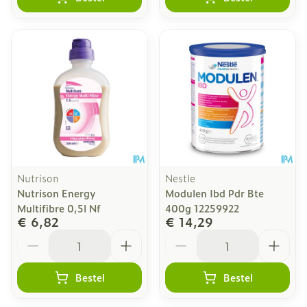
Nutrison
Nestle
Nutrison Energy
Modulen Ibd Pdr Bte
Multifibre 0,5l Nf
400g 12259922
€ 6,82
€ 14,29
Aantal
Aantal
Bestel
Bestel