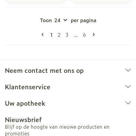
Toon
per pagina
Pagina's
U lees momenteel pagina
Pagina
Pagina
Pagina
1
2
3
...
6
Neem contact met ons op
Klantenservice
Uw apotheek
Nieuwsbrief
Blijf op de hoogte van nieuwe producten en
promoties