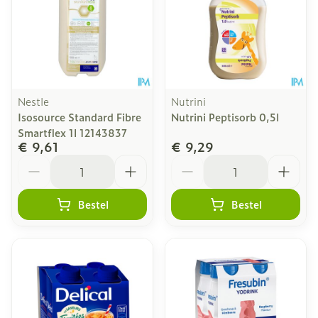
Nestle
Nutrini
Isosource Standard Fibre
Nutrini Peptisorb 0,5l
Smartflex 1l 12143837
€ 9,61
€ 9,29
Aantal
Aantal
Bestel
Bestel