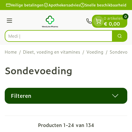
Dia 1 van 1
Ga naar de inhoud
Veilige betalingen
Apothekersadvies
Snelle beschikbaarheid
0
0 artikelen
Menu
€ 0,00
Vi
Zoek
Product, merk, categorie...
Home
/
Dieet, voeding en vitamines
/
Voeding
/
Sondevoed
Sondevoeding
Filteren
Producten
1
-
24
van
134