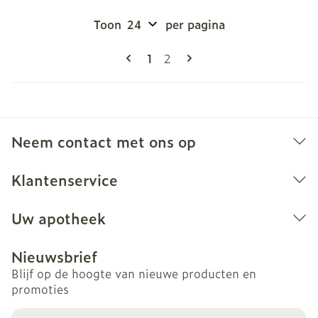
Toon
per pagina
Pagina's
U lees momenteel pagina
Pagina
1
2
Neem contact met ons op
Klantenservice
Uw apotheek
Nieuwsbrief
Blijf op de hoogte van nieuwe producten en
promoties
E-mail adres