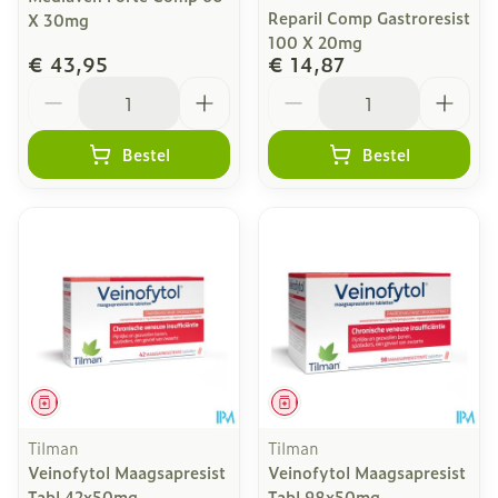
Reparil Comp Gastroresist
X 30mg
100 X 20mg
€ 43,95
€ 14,87
Aantal
Aantal
Bestel
Bestel
Geneesmiddel
Geneesmiddel
Tilman
Tilman
Veinofytol Maagsapresist
Veinofytol Maagsapresist
Tabl 42x50mg
Tabl 98x50mg