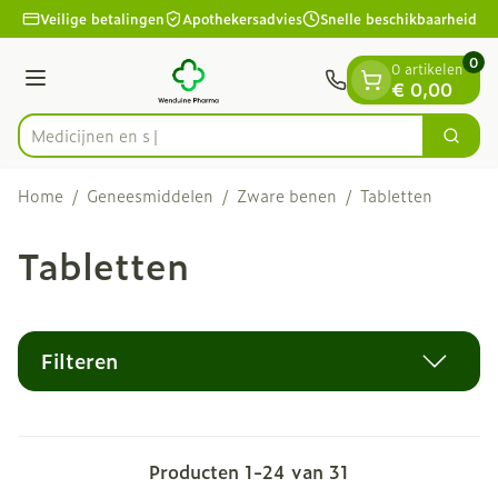
Dia 1 van 1
Ga naar de inhoud
Veilige betalingen
Apothekersadvies
Snelle beschikbaarheid
0
0 artikelen
Menu
€ 0,00
Zoek
Product, merk, categorie...
Home
/
Geneesmiddelen
/
Zware benen
/
Tabletten
Tabletten
Filteren
Producten
1
-
24
van
31