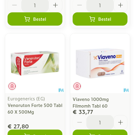
Aantal
Aantal
Bestel
Bestel
Geneesmiddel
Geneesmiddel
Eurogenerics (EG)
Viaveno 1000mg
Venoruton Forte 500 Tabl
Filmomh Tabl 60
€ 33,77
60 X 500Mg
Aantal
€ 27,80