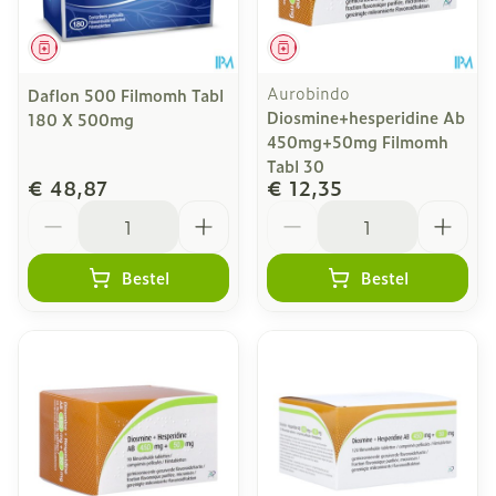
Geneesmiddel
Geneesmiddel
Aurobindo
Daflon 500 Filmomh Tabl
Diosmine+hesperidine Ab
180 X 500mg
450mg+50mg Filmomh
Tabl 30
€ 48,87
€ 12,35
Aantal
Aantal
Bestel
Bestel