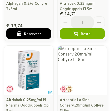
Alphagan 0,2% Collyre
Altriabak 0,25mg/ml
3x5ml
Oogdruppels Fl 5ml
€ 14,71
Aantal
€ 19,74
Reserveer
Bestel
Geneesmiddel
Geneesmiddel
Op voorschrift
Altriabak 0,25mg/ml Pi
Arteoptic La Sine
Pharma Oogdruppels Opl
Conserv.20mg/ml Collyre
5ml
Fl 8ml