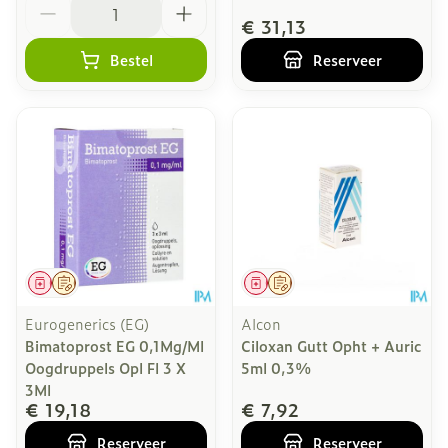
€ 31,13
Bestel
Reserveer
Geneesmiddel
Op voorschrift
Geneesmiddel
Op voorschrift
Eurogenerics (EG)
Alcon
Bimatoprost EG 0,1Mg/Ml
Ciloxan Gutt Opht + Auric
Oogdruppels Opl Fl 3 X
5ml 0,3%
3Ml
€ 19,18
€ 7,92
Reserveer
Reserveer