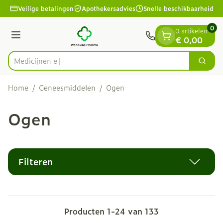
Dia 1 van 1
Ga naar de inhoud
Veilige betalingen
Apothekersadvies
Snelle beschikbaarheid
0
0 artikelen
Menu
€ 0,00
Zoek
Product, merk, categorie...
Home
/
Geneesmiddelen
/
Ogen
Ogen
Filteren
Producten
1
-
24
van
133