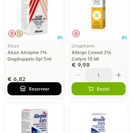
Geneesmiddel
Op voorschrift
Geneesmiddel
Alcon
Ursapharm
Alcon Atropine 1%
Allergo Comod 2%
Oogdruppels Opl 5ml
Collyre 10 Ml
€ 9,98
Aantal
€ 6,82
Reserveer
Bestel