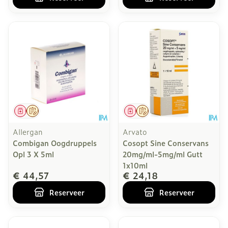
Geneesmiddel
Op voorschrift
Geneesmiddel
Op voorschrift
Allergan
Arvato
Combigan Oogdruppels
Cosopt Sine Conservans
Opl 3 X 5ml
20mg/ml-5mg/ml Gutt
1x10ml
€ 44,57
€ 24,18
Reserveer
Reserveer