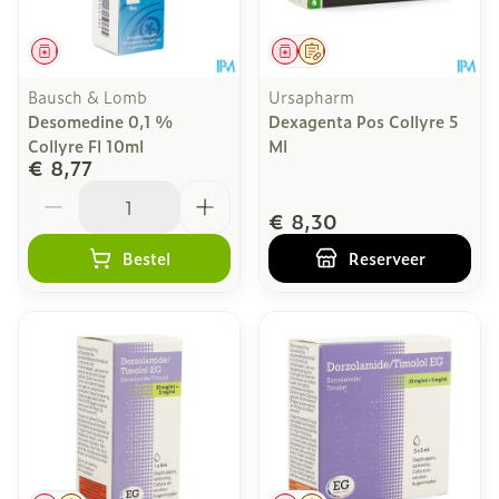
Geneesmiddel
Geneesmiddel
Op voorschrift
Bausch & Lomb
Ursapharm
Desomedine 0,1 %
Dexagenta Pos Collyre 5
Collyre Fl 10ml
Ml
€ 8,77
Aantal
€ 8,30
Bestel
Reserveer