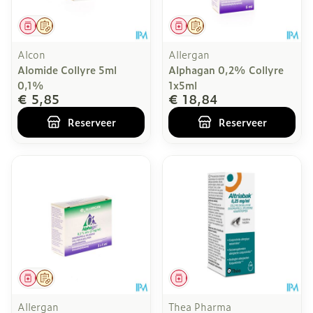
Geneesmiddel
Op voorschrift
Geneesmiddel
Op voorschrift
Alcon
Allergan
Alomide Collyre 5ml
Alphagan 0,2% Collyre
0,1%
1x5ml
€ 5,85
€ 18,84
Reserveer
Reserveer
Geneesmiddel
Op voorschrift
Geneesmiddel
Allergan
Thea Pharma