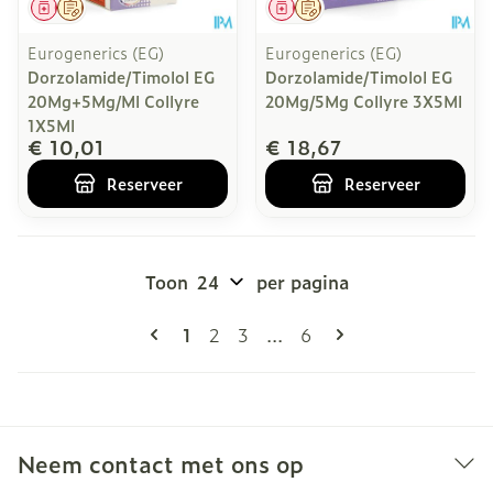
Geneesmiddel
Op voorschrift
Geneesmiddel
Op voorschrift
Eurogenerics (EG)
Eurogenerics (EG)
Dorzolamide/Timolol EG
Dorzolamide/Timolol EG
20Mg+5Mg/Ml Collyre
20Mg/5Mg Collyre 3X5Ml
1X5Ml
€ 10,01
€ 18,67
Reserveer
Reserveer
Toon
per pagina
Pagina's
U lees momenteel pagina
Pagina
Pagina
Pagina
1
2
3
...
6
Neem contact met ons op