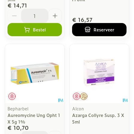
€ 14,71
Aantal
€ 16,57
Bestel
Reserveer
Geneesmiddel
Geneesmiddel
Op voorschrift
Bepharbel
Alcon
Aureomycine Ung Opht 1
Azarga Collyre Susp. 3 X
X 5g 1%
5ml
€ 10,70
Aantal