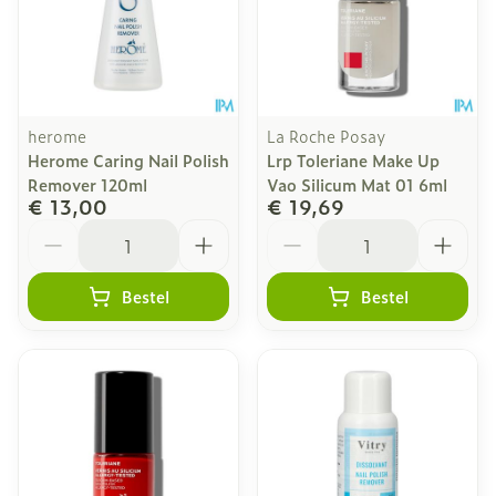
herome
La Roche Posay
Herome Caring Nail Polish
Lrp Toleriane Make Up
Remover 120ml
Vao Silicum Mat 01 6ml
€ 13,00
€ 19,69
Aantal
Aantal
Bestel
Bestel