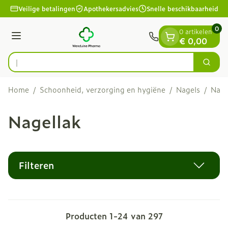
Dia 1 van 1
Ga naar de inhoud
Veilige betalingen
Apothekersadvies
Snelle beschikbaarheid
0
0 artikelen
Menu
€ 0,00
Vind sne
Zoek
Product, merk, categorie...
Home
/
Schoonheid, verzorging en hygiëne
/
Nagels
/
Nage
Nagellak
Filteren
Producten
1
-
24
van
297