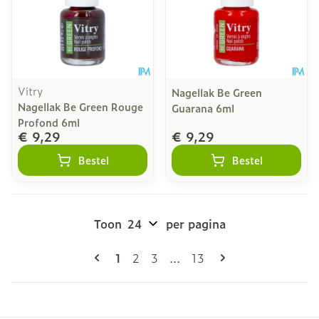
Vitry
Nagellak Be Green
Nagellak Be Green Rouge
Guarana 6ml
Profond 6ml
€ 9,29
€ 9,29
Bestel
Bestel
Toon
per pagina
Pagina's
U lees momenteel pagina
Pagina
Pagina
Pagina
1
2
3
...
13