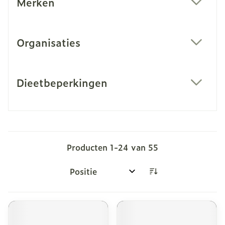
Merken
filter
Organisaties
filter
Dieetbeperkingen
filter
Producten
1
-
24
van
55
Sorteer op: