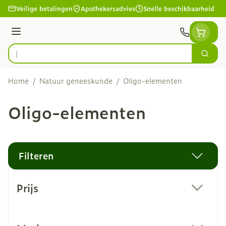
Ga naar de inhoud
Veilige betalingen
Apothekersadvies
Snelle beschikbaarheid
Menu
Zoek
Product, merk, categorie...
Home
/
Natuur geneeskunde
/
Oligo-elementen
Oligo-elementen
Filteren
Doorgaan naar productlijst
Prijs
filter