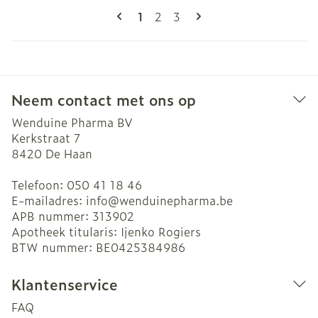
Pagina's
U lees momenteel pagina
Pagina
Pagina
1
2
3
Neem contact met ons op
Wenduine Pharma BV
Kerkstraat 7
8420
De Haan
Telefoon:
050 41 18 46
E-mailadres:
info@
wenduinepharma.be
APB nummer:
313902
Apotheek titularis:
Ijenko Rogiers
BTW nummer:
BE0425384986
Klantenservice
FAQ