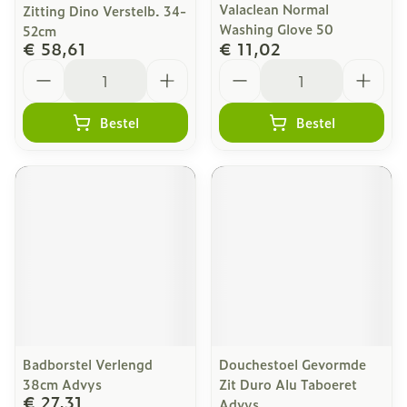
Valaclean Normal
Zitting Dino Verstelb. 34-
Washing Glove 50
52cm
€ 58,61
€ 11,02
Aantal
Aantal
Bestel
Bestel
Badborstel Verlengd
Douchestoel Gevormde
38cm Advys
Zit Duro Alu Taboeret
€ 27,31
Advys