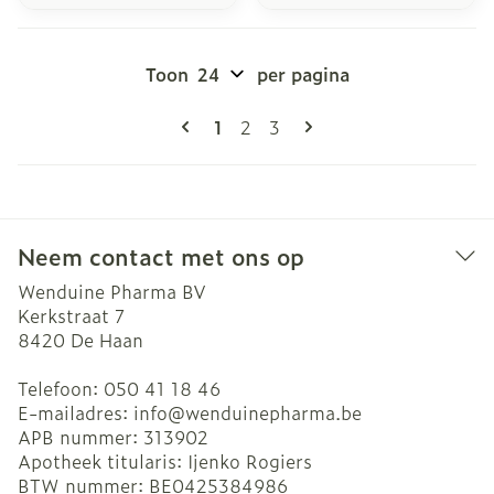
Toon
per pagina
Pagina's
U lees momenteel pagina
Pagina
Pagina
1
2
3
Neem contact met ons op
Wenduine Pharma BV
Kerkstraat 7
8420
De Haan
Telefoon:
050 41 18 46
E-mailadres:
info@
wenduinepharma.be
APB nummer:
313902
Apotheek titularis:
Ijenko Rogiers
BTW nummer:
BE0425384986