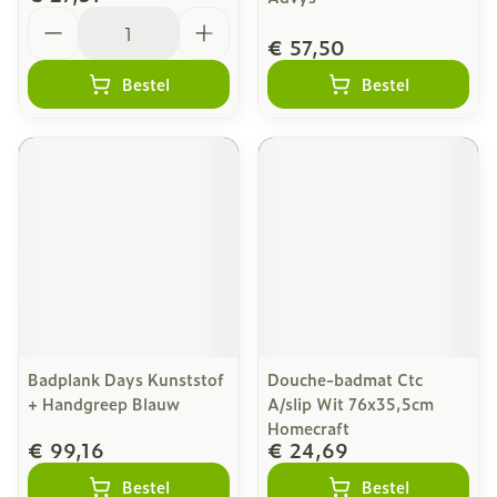
Aantal
€ 57,50
Bestel
Bestel
Badplank Days Kunststof
Douche-badmat Ctc
+ Handgreep Blauw
A/slip Wit 76x35,5cm
Homecraft
€ 99,16
€ 24,69
Bestel
Bestel