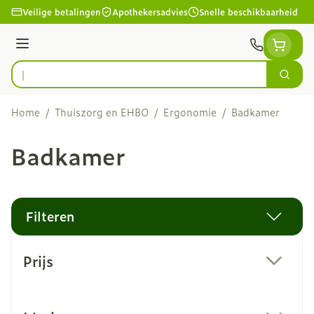
Ga naar de inhoud
Veilige betalingen
Apothekersadvies
Snelle beschikbaarheid
Menu
Zoek
Product, merk, categorie...
Home
/
Thuiszorg en EHBO
/
Ergonomie
/
Badkamer
Badkamer
Filteren
Doorgaan naar productlijst
Prijs
filter