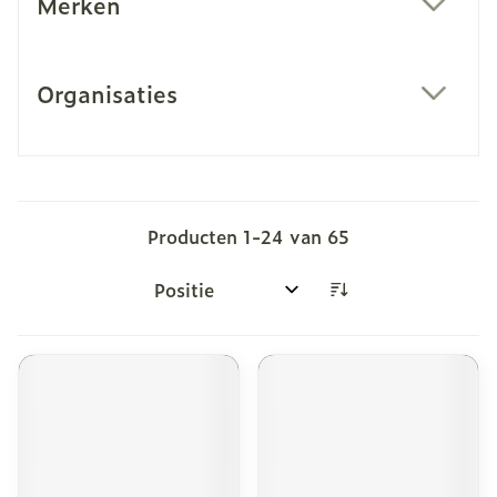
Merken
filter
Organisaties
filter
Producten
1
-
24
van
65
Sorteer op: