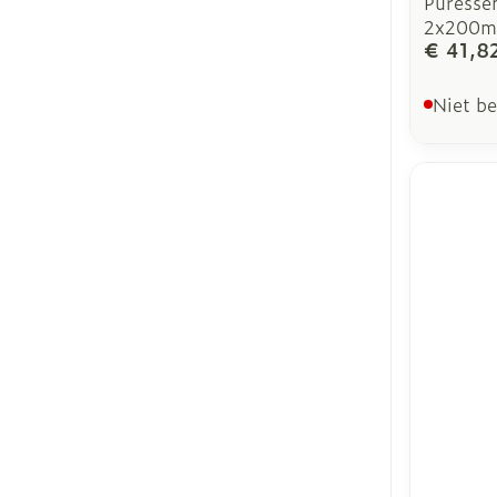
Puresse
2x200m
€ 41,8
Niet b