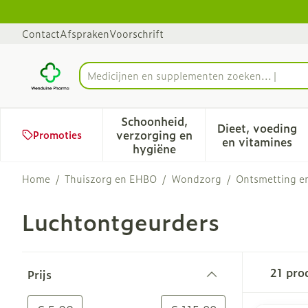
Ga naar de inhoud
Dia 1 van 1
Contact
Afspraken
Voorschrift
Medic
Product, merk, categorie...
Schoonheid,
Dieet, voeding
verzorging en
Promoties
Toon submenu voor Schoonhe
Toon sub
en vitamines
hygiëne
Home
/
Thuiszorg en EHBO
/
Wondzorg
/
Ontsmetting en
Luchtontgeurders
Doorgaan naar productlijst
21
pro
Prijs
filter