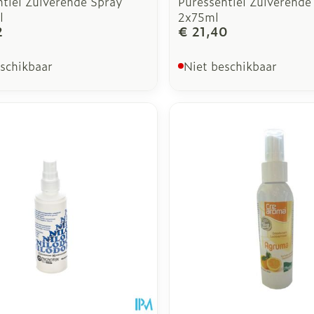
ntiel Zuiverende Spray
Puressentiel Zuiverende
l
2x75ml
2
€ 21,40
eschikbaar
Niet beschikbaar