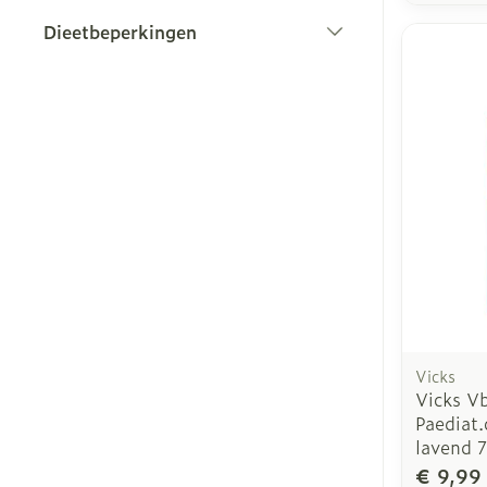
Dieetbeperkingen
filter
Vicks
Vicks V
Paediat
lavend 7
€ 9,99