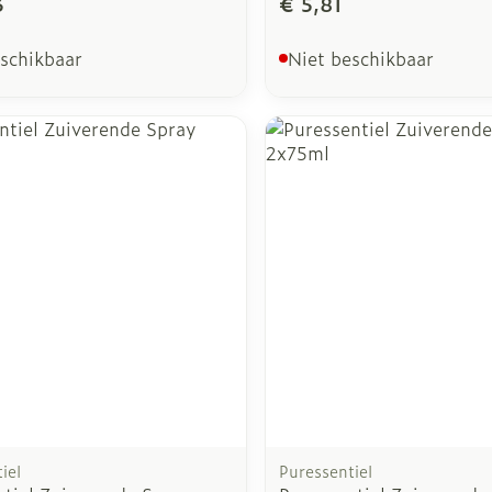
3
€ 5,81
eschikbaar
Niet beschikbaar
iel
Puressentiel