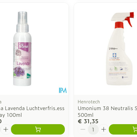
a
Henrotech
a Lavenda Luchtverfris.ess
Umonium 38 Neutralis 
ray 100ml
500ml
0
€ 31,35
Aantal