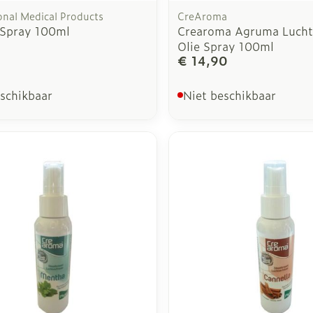
onal Medical Products
CreAroma
 Spray 100ml
Crearoma Agruma Luchtv
Olie Spray 100ml
1
€ 14,90
eschikbaar
Niet beschikbaar