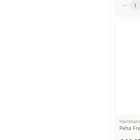
Aantal
Hartman
Peha Fr