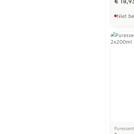
€ 18,9
Niet b
Puressent