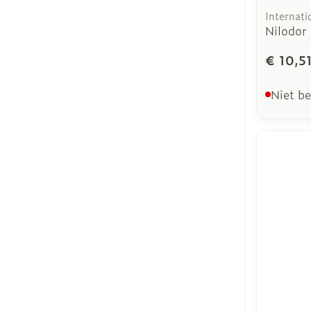
Internati
Nilodor
€ 10,5
Niet b