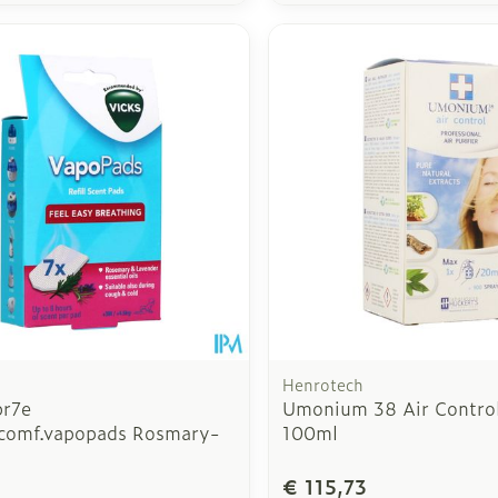
Henrotech
br7e
Umonium 38 Air Contro
.comf.vapopads Rosmary-
100ml
€ 115,73