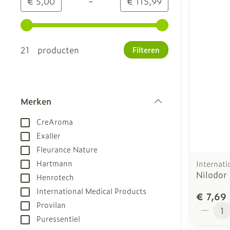
-
Minimumwaarde
Maximale waarde
€ 5,00
€ 115,99
Gebruik de pijltjestoetsen links en rechts om de m
21 producten
Filteren
Merken
filter
CreAroma
Exaller
Fleurance Nature
Hartmann
Internati
Nilodor
Henrotech
International Medical Products
€ 7,69
Provilan
Aantal
Puressentiel