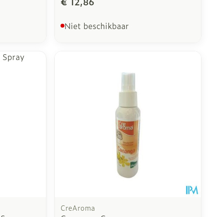
€ 12,86
Niet beschikbaar
CreAroma