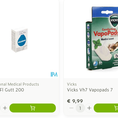
inimale en maximale prijswaarden aan te passen.
onal Medical Products
Vicks
 Fl Gutt 200
Vicks Vh7 Vapopads 7
€ 9,99
Aantal