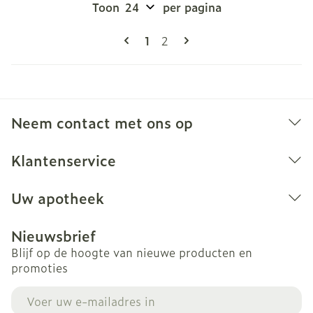
Toon
per pagina
Pagina's
U lees momenteel pagina
Pagina
1
2
Neem contact met ons op
Klantenservice
Uw apotheek
Nieuwsbrief
Blijf op de hoogte van nieuwe producten en
promoties
E-mail adres