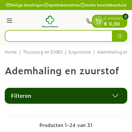
Dia 1 van 1
Ga naar de inhoud
Veilige betalingen
Apothekersadvies
Snelle beschikbaarheid
0
0 artikelen
Menu
€ 0,00
Vin
Zoek
Product, merk, categorie...
Home
/
Thuiszorg en EHBO
/
Ergonomie
/
Ademhaling en z
Ademhaling en zuurstof
Filteren
Producten
1
-
24
van
31