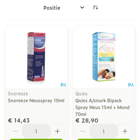
Sorteer op:
Snoreeze
Quies
Snoreeze Neusspray 10ml
Quies A/snurk Bipack
Spray Neus 15ml + Mond
70ml
€ 14,43
€ 28,90
Aantal
Aantal