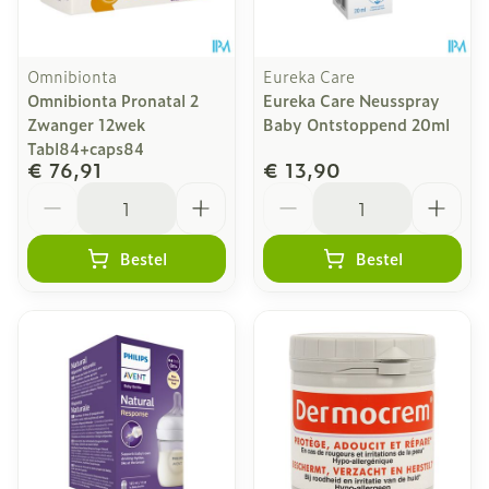
Omnibionta
Eureka Care
Omnibionta Pronatal 2
Eureka Care Neusspray
Zwanger 12wek
Baby Ontstoppend 20ml
Tabl84+caps84
€ 76,91
€ 13,90
Aantal
Aantal
Bestel
Bestel