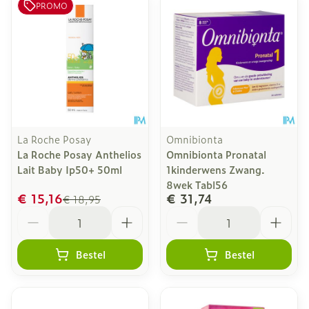
PROMO
La Roche Posay
Omnibionta
La Roche Posay Anthelios
Omnibionta Pronatal
Lait Baby Ip50+ 50ml
1kinderwens Zwang.
8wek Tabl56
€ 15,16
€ 31,74
€ 18,95
Aantal
Aantal
Bestel
Bestel