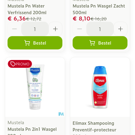
Mustela Pn Water
Mustela Pn Wasgel Zacht
Verfrissend 200ml
500ml
€ 6,36
€ 8,10
€ 12,72
€ 16,20
Aantal
Aantal
Bestel
Bestel
PROMO
Mustela
Elimax Shampooing
Mustela Pn 2in1 Wasgel
Preventif-protecteur