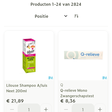
Producten
1
-
24
van
2824
Sorteer op:
Q
Lilouse Shampoo A/luis
Q-relieve Mono
Neet 200ml
Zwangerschapstest
€ 21,89
€ 8,36
Aantal
Aantal