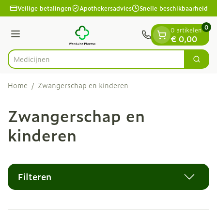
Dia 1 van 1
Ga naar de inhoud
Veilige betalingen
Apothekersadvies
Snelle beschikbaarheid
0
0 artikelen
Menu
€ 0,00
Zoek
Product, merk, categorie...
Home
/
Zwangerschap en kinderen
Zwangerschap en
kinderen
Filteren