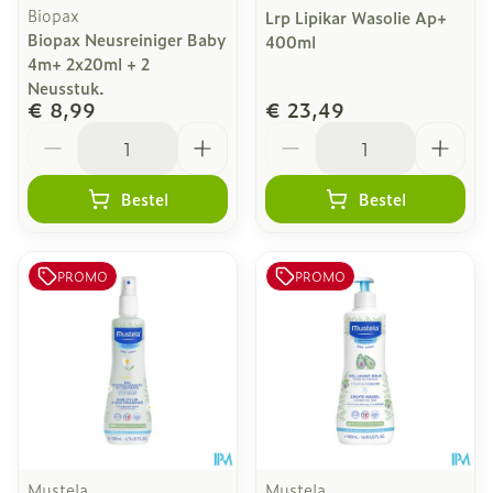
Biopax
Lrp Lipikar Wasolie Ap+
Biopax Neusreiniger Baby
400ml
4m+ 2x20ml + 2
Neusstuk.
€ 8,99
€ 23,49
Aantal
Aantal
Bestel
Bestel
PROMO
PROMO
Mustela
Mustela