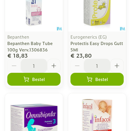
Bepanthen
Eurogenerics (EG)
Bepanthen Baby Tube
Protectis Easy Drops Gutt
100g Verv.1306836
5Ml
€ 18,83
€ 23,80
Aantal
Aantal
Bestel
Bestel