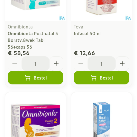
Omnibionta
Teva
Omnibionta Postnatal 3
Infacol 50ml
Borstv.8wek Tabl
56+caps 56
€ 58,56
€ 12,66
Aantal
Aantal
Bestel
Bestel