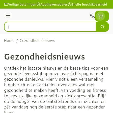
Ga naar de inhoud
Veilige betalingen
Apothekersadvies
Snelle beschikbaarheid
Menu
Zoek
Product, merk, categorie...
Home
/
Gezondheidsnieuws
Gezondheidsnieuws
Ontdek het laatste nieuws en de beste tips voor een
gezonde levensstijl op onze overzichtspagina met
gezondheidsnieuws. Hier vindt u een verzameling
blogberichten en artikelen over alles wat met
gezondheid te maken heeft, van voeding en fitness
tot geestelijke gezondheid en ziektepreventie. Blijf
op de hoogte van de laatste trends en inzichten en
zet vandaag nog de eerste stap naar een gezonder
leven.