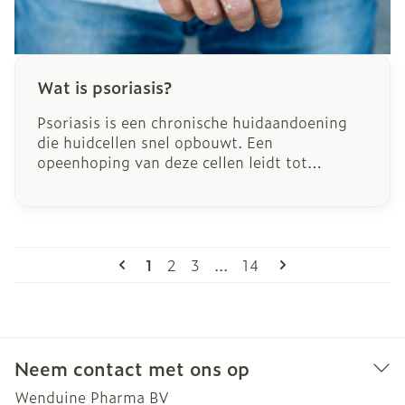
Wat is psoriasis?
Psoriasis is een chronische huidaandoening
die huidcellen snel opbouwt. Een
opeenhoping van deze cellen leidt tot
schilfers op het huidoppervlak. Psoriasis
wordt gekenmerkt door witachtige, zilveren
plekken. Ze zijn vaak ontstoken en rood, en
soms zullen ze barsten en zelfs bloeden.
Pagina's
U lees momenteel pagina
Pagina
Pagina
Pagina
1
2
3
...
14
Neem contact met ons op
Wenduine Pharma BV