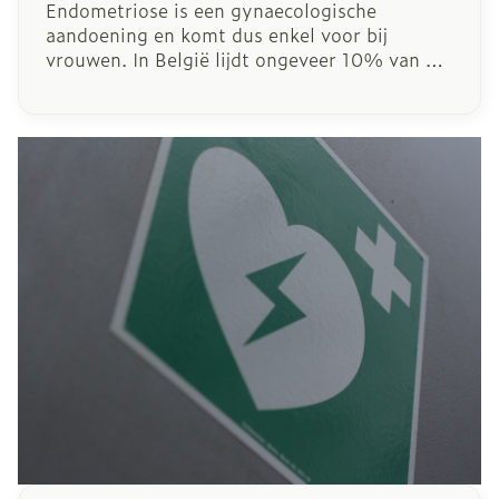
Endometriose is een gynaecologische
aandoening en komt dus enkel voor bij
vrouwen. In België lijdt ongeveer 10% van de
vrouwen in hun vruchtbare leeftijd aan deze
aandoening. Het is een pijnlijke aandoening
die, indien onbehandeld, verstrekkende
gevolgen kan hebben. In dit artikel belichten
we endometriose in alle aspecten: van
symptomen tot behandeling.