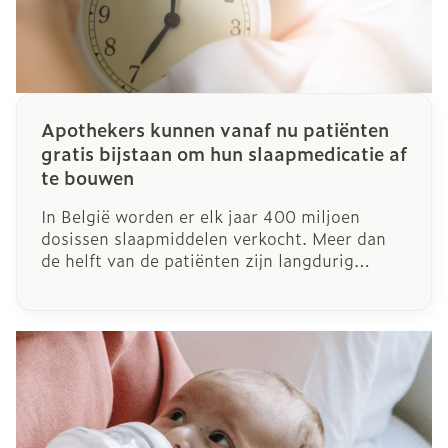
Apothekers kunnen vanaf nu patiënten
gratis bijstaan om hun slaapmedicatie af
te bouwen
In België worden er elk jaar 400 miljoen
dosissen slaapmiddelen verkocht. Meer dan
de helft van de patiënten zijn langdurig
gebruiker- en dat is niet zonder gevolgen.
Daarom start de minister van
Volksgezondheid met een nieuw traject
waarbij apothekers hun patiënten, op
voorschrift van de huisarts, kunnen
begeleiden om hun afhankelijkheid van
dergelijke medicatie af te bouwen.