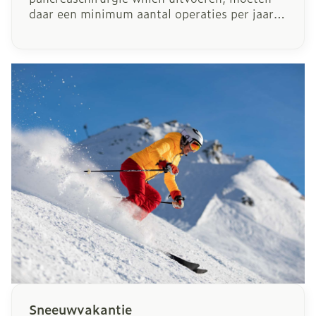
daar een minimum aantal operaties per jaar
voor uitvoeren. Dat heeft minister van
Volksgezondheid Maggie De Block beslist.
"De feiten spreken voor zich: hoe meer
expertise een ziekenhuis heeft met de
behandeling van slokdarm- of
pancreaskanker, hoe meer kans een patiënt
heeft op een succesvolle behandeling", aldus
minister De Block. "Met deze maatregel
zullen we levens redden."
Sneeuwvakantie