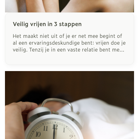
Veilig vrijen in 3 stappen
Het maakt niet uit of je er net mee begint of
al een ervaringsdeskundige bent: vrijen doe je
veilig. Tenzij je in een vaste relatie bent met
iemand die je vertrouwt, is beschermde seks
wel degelijk de beste. Enkel dan vermijd je
ongewenste zwangerschappen en seksueel
overdraagbare aandoeningen (SOA’s). Maar
veilig vrijen is ook erover praten, zodat
niemand achteraf met een slecht gevoel blijft
zitten.