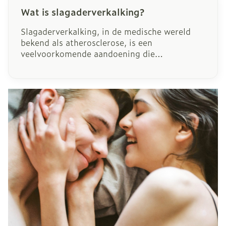
Wat is slagaderverkalking?
Slagaderverkalking, in de medische wereld
bekend als atherosclerose, is een
veelvoorkomende aandoening die
levensbedreigende complicaties veroorzaakt.
De aandoening verloopt zeer langzaam en
vaak zonder symptomen, waardoor deze lang
onopgemerkt kan blijven. Maar wie aan
slagaderverkalking lijdt, loopt meer kans op
een hartinfarct of beroerte. Met 15 miljoen
doden is het één van de belangrijkste
doodsoorzaken in de wereld.